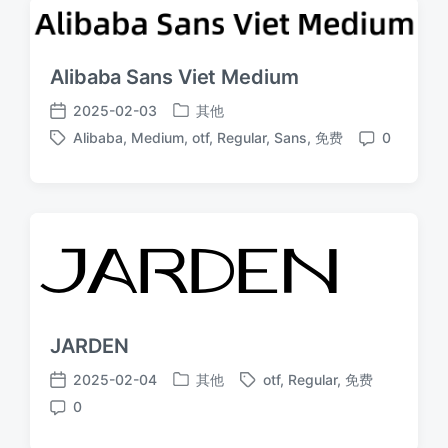
Alibaba Sans Viet Medium
2025-02-03
其他
发
发
Alibaba
,
Medium
,
otf
,
Regular
,
Sans
,
免费
0
布
布
标
评
于
日
签
论
期
JARDEN
2025-02-04
其他
otf
,
Regular
,
免费
发
标
发
0
布
签
布
评
于
日
论