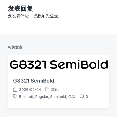
章
：
发表回复
要发表评论，您必须先
登录
。
相关文章
G8321 SemiBold
2025-02-04
其他
发
发
Bold
,
otf
,
Regular
,
Semibold
,
免费
0
布
布
标
评
于
日
签
论
期