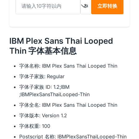
立即转换
IBM Plex Sans Thai Looped
Thin 字体基本信息
字体名称: IBM Plex Sans Thai Looped Thin
字体子家族: Regular
字体子家族 ID: 1.2;IBM
;IBMPlexSansThaiLooped-Thin
字体全名: IBM Plex Sans Thai Looped Thin
字体版本: Version 1.2
字体权重: 100
Postscript 名称: IBMPlexSansThaiLooped-Thin