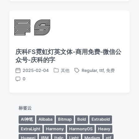
期
庆科FS霓虹灯英文体-商用免费-微信公
众号-庆科的字
2025-02-04
其他
Regular
,
ttf
,
免费
发
标
发
0
布
签
布
评
于
日
论
期
标签云
AI神笔
Alibaba
Bitmap
Bold
Extrabold
ExtraLight
Harmony
HarmonyOS
Heavy
Huawei
IBM
Italic
Light
Medium
otf