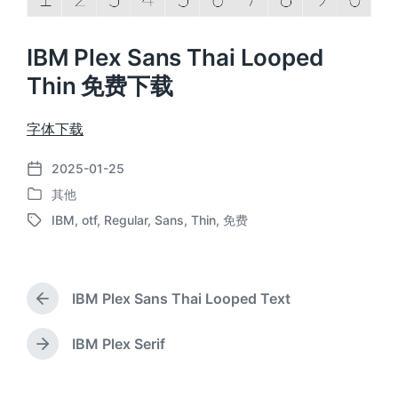
IBM Plex Sans Thai Looped
Thin 免费下载
字体下载
2025-01-25
发
其他
布
发
日
IBM
,
otf
,
Regular
,
Sans
,
Thin
,
免费
布
标
期
于
签
IBM Plex Sans Thai Looped Text
上
篇
文
IBM Plex Serif
下
章
篇
：
文