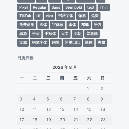
Pixel
Regular
Sans
Semibold
text
Thin
TikTok
ttf
vivo
书法字体
像素
免费
免费商用
圆体
字体家
宋体
寒蝉
平方
思源
手写
手写体
日文
明朝
普惠体
江城
钢笔字体
阿里
阿里巴巴
黑体
黑體
日历归档
2026 年 8 月
一
二
三
四
五
六
日
1
2
3
4
5
6
7
8
9
10
11
12
13
14
15
16
17
18
19
20
21
22
23