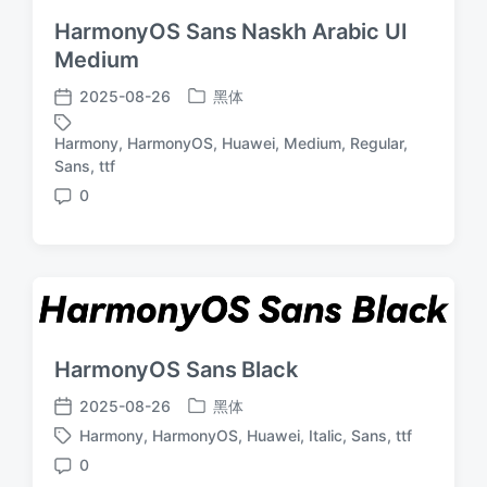
HarmonyOS Sans Naskh Arabic UI
Medium
2025-08-26
黑体
发
发
布
布
Harmony
,
HarmonyOS
,
Huawei
,
Medium
,
Regular
,
于
日
标
Sans
,
ttf
期
签
0
评
论
HarmonyOS Sans Black
2025-08-26
黑体
发
发
Harmony
,
HarmonyOS
,
Huawei
,
Italic
,
Sans
,
ttf
布
布
标
于
日
0
签
评
期