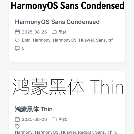
HarmonyOS Sans Condensed
2025-08-26
黑体
发
发
Bold
,
Harmony
,
HarmonyOS
,
Huawei
,
Sans
,
ttf
布
布
标
于
日
0
签
评
期
论
鸿蒙黑体 Thin
2025-08-26
黑体
发
发
布
布
Harmony
,
HarmonyOS
,
Huawei
,
Regular
,
Sans
,
Thin
,