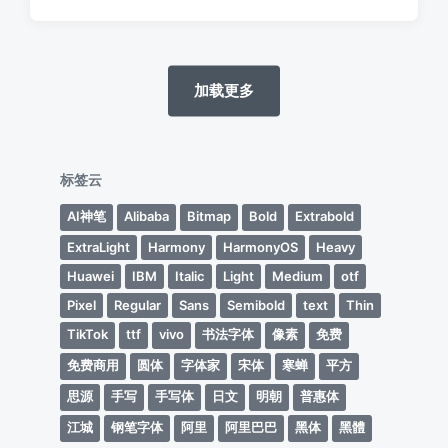
论
加载更多
标签云
AI神笔
Alibaba
Bitmap
Bold
Extrabold
ExtraLight
Harmony
HarmonyOS
Heavy
Huawei
IBM
Italic
Light
Medium
otf
Pixel
Regular
Sans
Semibold
text
Thin
TikTok
ttf
vivo
书法字体
像素
免费
免费商用
圆体
字体家
宋体
寒蝉
平方
思源
手写
手写体
日文
明朝
普惠体
江城
钢笔字体
阿里
阿里巴巴
黑体
黑體