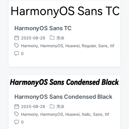
HarmonyOS Sans TC
2025-08-26
黑体
发
发
Harmony
,
HarmonyOS
,
Huawei
,
Regular
,
Sans
,
ttf
布
布
标
于
日
0
签
评
期
论
HarmonyOS Sans Condensed Black
2025-08-26
黑体
发
发
Harmony
,
HarmonyOS
,
Huawei
,
Italic
,
Sans
,
ttf
布
布
标
于
日
0
签
评
期