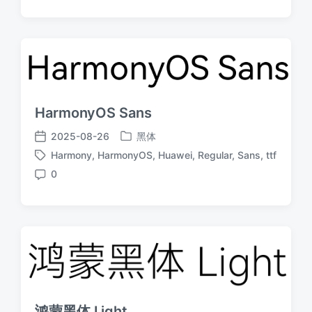
论
HarmonyOS Sans
2025-08-26
黑体
发
发
Harmony
,
HarmonyOS
,
Huawei
,
Regular
,
Sans
,
ttf
布
布
标
于
日
0
签
评
期
论
鸿蒙黑体 Light