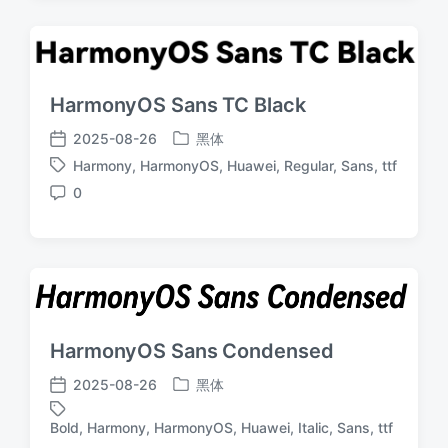
HarmonyOS Sans TC Black
2025-08-26
黑体
发
发
Harmony
,
HarmonyOS
,
Huawei
,
Regular
,
Sans
,
ttf
布
布
标
于
日
0
签
评
期
论
HarmonyOS Sans Condensed
2025-08-26
黑体
发
发
布
布
Bold
,
Harmony
,
HarmonyOS
,
Huawei
,
Italic
,
Sans
,
ttf
标
于
日