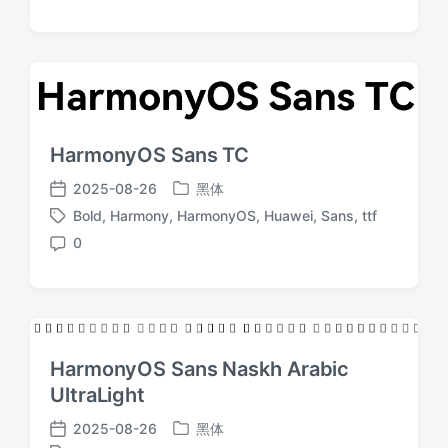
论
HarmonyOS Sans TC
2025-08-26
黑体
发
发
Bold
,
Harmony
,
HarmonyOS
,
Huawei
,
Sans
,
ttf
布
布
标
于
日
0
签
评
期
论
HarmonyOS Sans Naskh Arabic
UltraLight
2025-08-26
黑体
发
发