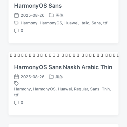
HarmonyOS Sans
2025-08-26
黑体
发
发
Harmony
,
HarmonyOS
,
Huawei
,
Italic
,
Sans
,
ttf
布
布
标
于
日
0
签
评
期
论
HarmonyOS Sans Naskh Arabic Thin
2025-08-26
黑体
发
发
布
布
Harmony
,
HarmonyOS
,
Huawei
,
Regular
,
Sans
,
Thin
,
于
日
标
ttf
期
签
0
评
论