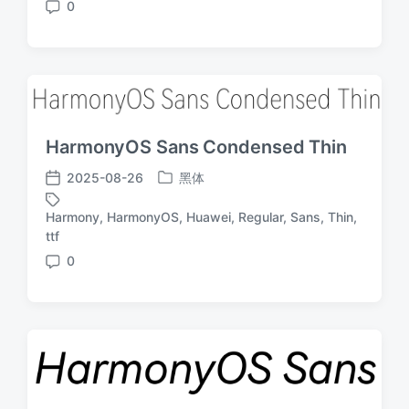
签
0
期
评
论
HarmonyOS Sans Condensed Thin
2025-08-26
黑体
发
发
布
布
Harmony
,
HarmonyOS
,
Huawei
,
Regular
,
Sans
,
Thin
,
于
日
标
ttf
期
签
0
评
论