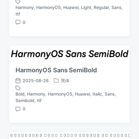
布
布
Harmony
,
HarmonyOS
,
Huawei
,
Light
,
Regular
,
Sans
,
于
日
标
ttf
期
签
0
评
论
HarmonyOS Sans SemiBold
2025-08-26
黑体
发
发
布
布
Bold
,
Harmony
,
HarmonyOS
,
Huawei
,
Italic
,
Sans
,
于
日
标
Semibold
,
ttf
期
签
0
评
论