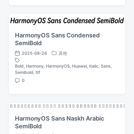
论
HarmonyOS Sans Condensed
SemiBold
2025-08-26
其他
发
发
布
布
Bold
,
Harmony
,
HarmonyOS
,
Huawei
,
Italic
,
Sans
,
于
日
标
Semibold
,
ttf
期
签
0
评
论
HarmonyOS Sans Naskh Arabic
SemiBold