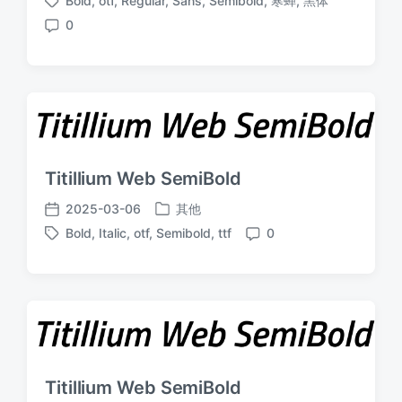
Bold
,
otf
,
Regular
,
Sans
,
Semibold
,
寒蝉
,
黑体
布
布
标
于
日
0
签
评
期
论
Titillium Web SemiBold
2025-03-06
其他
发
发
Bold
,
Italic
,
otf
,
Semibold
,
ttf
0
布
布
标
评
于
日
签
论
期
Titillium Web SemiBold