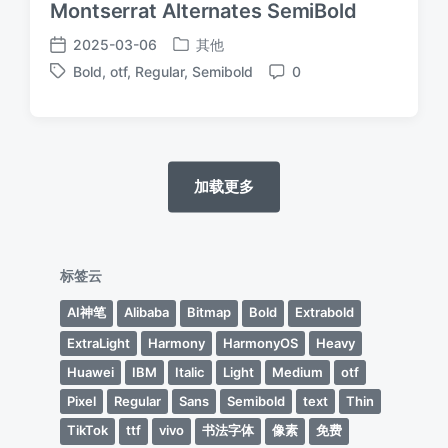
Montserrat Alternates SemiBold
2025-03-06
其他
发
发
Bold
,
otf
,
Regular
,
Semibold
0
布
布
标
评
于
日
签
论
期
加载更多
标签云
AI神笔
Alibaba
Bitmap
Bold
Extrabold
ExtraLight
Harmony
HarmonyOS
Heavy
Huawei
IBM
Italic
Light
Medium
otf
Pixel
Regular
Sans
Semibold
text
Thin
TikTok
ttf
vivo
书法字体
像素
免费