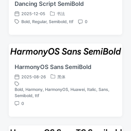
Dancing Script SemiBold
2025-12-05
书法
发
发
Bold
,
Regular
,
Semibold
,
ttf
0
布
布
标
评
于
日
签
论
期
HarmonyOS Sans SemiBold
2025-08-26
黑体
发
发
布
布
Bold
,
Harmony
,
HarmonyOS
,
Huawei
,
Italic
,
Sans
,
于
日
标
Semibold
,
ttf
期
签
0
评
论