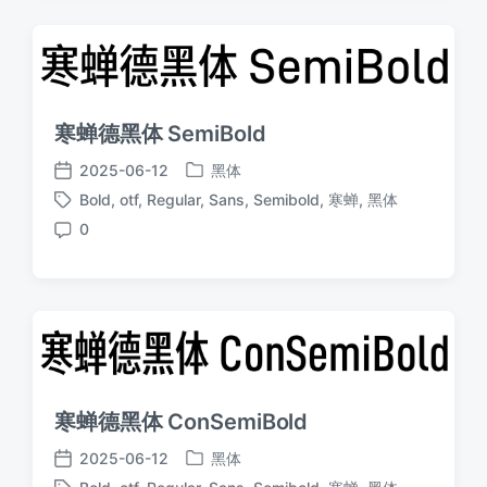
寒蝉德黑体 SemiBold
2025-06-12
黑体
发
发
Bold
,
otf
,
Regular
,
Sans
,
Semibold
,
寒蝉
,
黑体
布
布
标
于
日
0
签
评
期
论
寒蝉德黑体 ConSemiBold
2025-06-12
黑体
发
发