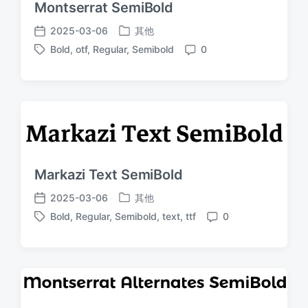
Montserrat SemiBold
2025-03-06
其他
发
发
Bold
,
otf
,
Regular
,
Semibold
0
布
布
标
评
于
日
签
论
期
Markazi Text SemiBold
2025-03-06
其他
发
发
Bold
,
Regular
,
Semibold
,
text
,
ttf
0
布
布
标
评
于
日
签
论
期