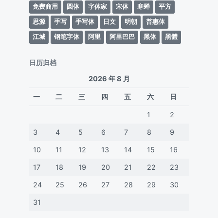
免费商用
圆体
字体家
宋体
寒蝉
平方
思源
手写
手写体
日文
明朝
普惠体
江城
钢笔字体
阿里
阿里巴巴
黑体
黑體
日历归档
2026 年 8 月
一
二
三
四
五
六
日
1
2
3
4
5
6
7
8
9
10
11
12
13
14
15
16
17
18
19
20
21
22
23
24
25
26
27
28
29
30
31