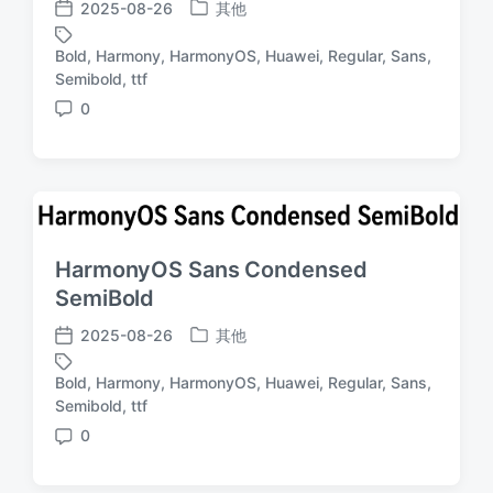
2025-08-26
其他
发
发
布
布
Bold
,
Harmony
,
HarmonyOS
,
Huawei
,
Regular
,
Sans
,
于
日
标
Semibold
,
ttf
期
签
0
评
论
HarmonyOS Sans Condensed
SemiBold
2025-08-26
其他
发
发
布
布
Bold
,
Harmony
,
HarmonyOS
,
Huawei
,
Regular
,
Sans
,
于
日
标
Semibold
,
ttf
期
签
0
评
论