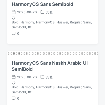
HarmonyOS Sans Semibold
2025-08-26
其他
发
发
布
布
Bold
,
Harmony
,
HarmonyOS
,
Huawei
,
Regular
,
Sans
,
于
日
标
Semibold
,
ttf
期
签
0
评
论
HarmonyOS Sans Naskh Arabic UI
SemiBold
2025-08-26
其他
发
发
布
布
Bold
,
Harmony
,
HarmonyOS
,
Huawei
,
Regular
,
Sans
,
于
日
标
Semibold
,
ttf
期
签
0
评