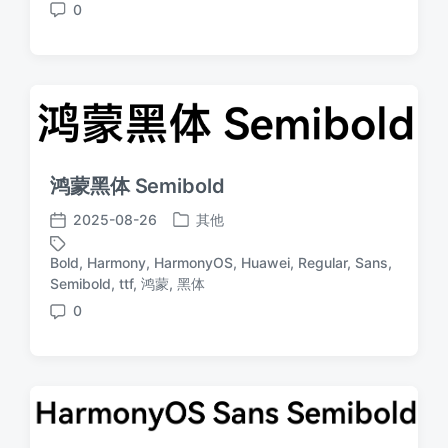
0
评
论
鸿蒙黑体 Semibold
2025-08-26
其他
发
发
布
布
Bold
,
Harmony
,
HarmonyOS
,
Huawei
,
Regular
,
Sans
,
于
日
标
Semibold
,
ttf
,
鸿蒙
,
黑体
期
签
0
评
论