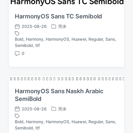
HarmonyOS Sans TC Semibold
2025-08-26
黑体
发
发
布
布
Bold
,
Harmony
,
HarmonyOS
,
Huawei
,
Regular
,
Sans
,
于
日
标
Semibold
,
ttf
期
签
0
评
论
HarmonyOS Sans Naskh Arabic
SemiBold
2025-08-26
黑体
发
发
布
布
Bold
,
Harmony
,
HarmonyOS
,
Huawei
,
Regular
,
Sans
,
于
日
标
Semibold
,
ttf
期
签