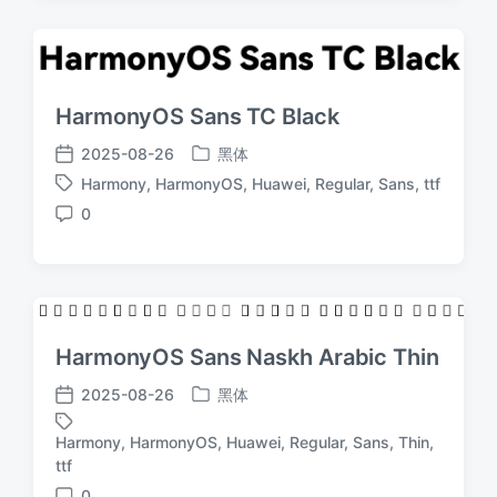
HarmonyOS Sans TC Black
2025-08-26
黑体
发
发
Harmony
,
HarmonyOS
,
Huawei
,
Regular
,
Sans
,
ttf
布
布
标
于
日
0
签
评
期
论
HarmonyOS Sans Naskh Arabic Thin
2025-08-26
黑体
发
发
布
布
Harmony
,
HarmonyOS
,
Huawei
,
Regular
,
Sans
,
Thin
,
于
日
标
ttf
期
签
0