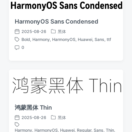
HarmonyOS Sans Condensed
2025-08-26
黑体
发
发
Bold
,
Harmony
,
HarmonyOS
,
Huawei
,
Sans
,
ttf
布
布
标
于
日
0
签
评
期
论
鸿蒙黑体 Thin
2025-08-26
黑体
发
发
布
布
Harmony
,
HarmonyOS
,
Huawei
,
Regular
,
Sans
,
Thin
,