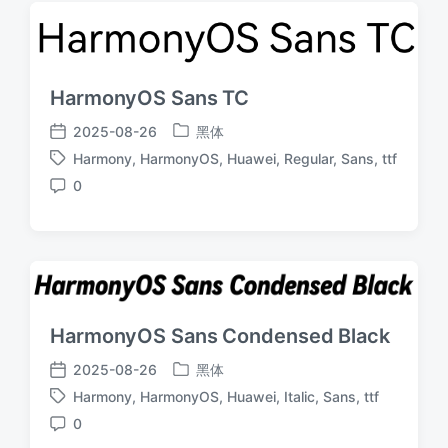
HarmonyOS Sans TC
2025-08-26
黑体
发
发
Harmony
,
HarmonyOS
,
Huawei
,
Regular
,
Sans
,
ttf
布
布
标
于
日
0
签
评
期
论
HarmonyOS Sans Condensed Black
2025-08-26
黑体
发
发
Harmony
,
HarmonyOS
,
Huawei
,
Italic
,
Sans
,
ttf
布
布
标
于
日
0
签
评
期