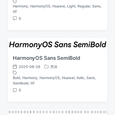
布
布
Harmony
,
HarmonyOS
,
Huawei
,
Light
,
Regular
,
Sans
,
于
日
标
ttf
期
签
0
评
论
HarmonyOS Sans SemiBold
2025-08-26
黑体
发
发
布
布
Bold
,
Harmony
,
HarmonyOS
,
Huawei
,
Italic
,
Sans
,
于
日
标
Semibold
,
ttf
期
签
0
评
论