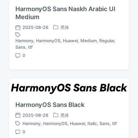
HarmonyOS Sans Naskh Arabic UI
Medium
2025-08-26
黑体
发
发
布
布
Harmony
,
HarmonyOS
,
Huawei
,
Medium
,
Regular
,
于
日
标
Sans
,
ttf
期
签
0
评
论
HarmonyOS Sans Black
2025-08-26
黑体
发
发
Harmony
,
HarmonyOS
,
Huawei
,
Italic
,
Sans
,
ttf
布
布
标
于
日
0
签
评
期