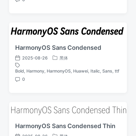
评
论
HarmonyOS Sans Condensed
2025-08-26
黑体
发
发
布
布
Bold
,
Harmony
,
HarmonyOS
,
Huawei
,
Italic
,
Sans
,
ttf
标
于
日
签
0
期
评
论
HarmonyOS Sans Condensed Thin