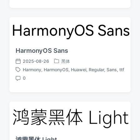
论
HarmonyOS Sans
2025-08-26
黑体
发
发
Harmony
,
HarmonyOS
,
Huawei
,
Regular
,
Sans
,
ttf
布
布
标
于
日
0
签
评
期
论
鸿蒙黑体 Light