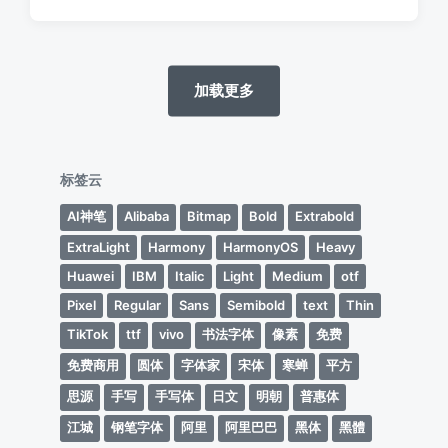
论
加载更多
标签云
AI神笔
Alibaba
Bitmap
Bold
Extrabold
ExtraLight
Harmony
HarmonyOS
Heavy
Huawei
IBM
Italic
Light
Medium
otf
Pixel
Regular
Sans
Semibold
text
Thin
TikTok
ttf
vivo
书法字体
像素
免费
免费商用
圆体
字体家
宋体
寒蝉
平方
思源
手写
手写体
日文
明朝
普惠体
江城
钢笔字体
阿里
阿里巴巴
黑体
黑體