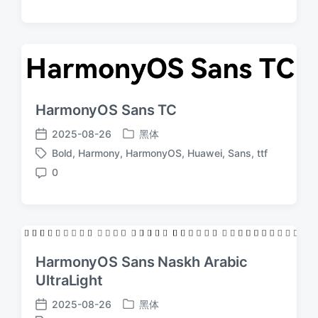
论
HarmonyOS Sans TC
2025-08-26
黑体
发
发
Bold
,
Harmony
,
HarmonyOS
,
Huawei
,
Sans
,
ttf
布
布
标
于
日
0
签
评
期
论
HarmonyOS Sans Naskh Arabic
UltraLight
2025-08-26
黑体
发
发