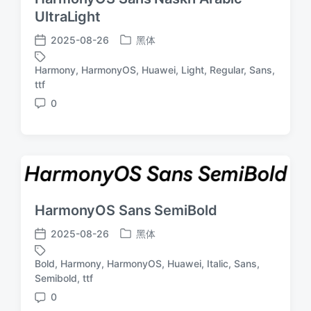
UltraLight
2025-08-26
黑体
发
发
布
布
Harmony
,
HarmonyOS
,
Huawei
,
Light
,
Regular
,
Sans
,
于
日
标
ttf
期
签
0
评
论
HarmonyOS Sans SemiBold
2025-08-26
黑体
发
发
布
布
Bold
,
Harmony
,
HarmonyOS
,
Huawei
,
Italic
,
Sans
,
于
日
标
Semibold
,
ttf
期
签
0
评