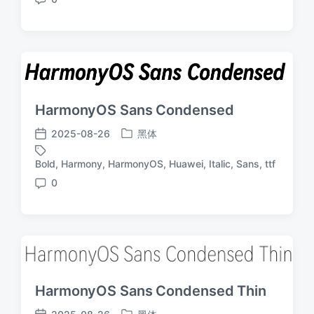
评
论
HarmonyOS Sans Condensed
2025-08-26
黑体
发
发
布
布
Bold
,
Harmony
,
HarmonyOS
,
Huawei
,
Italic
,
Sans
,
ttf
标
于
日
签
0
期
评
论
HarmonyOS Sans Condensed Thin