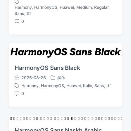
布
布
Harmony
,
HarmonyOS
,
Huawei
,
Medium
,
Regular
,
于
日
标
Sans
,
ttf
期
签
0
评
论
HarmonyOS Sans Black
2025-08-26
黑体
发
发
Harmony
,
HarmonyOS
,
Huawei
,
Italic
,
Sans
,
ttf
布
布
标
于
日
0
签
评
期
论
HarmonyOS Sans Naskh Arabic