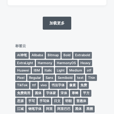
论
加载更多
标签云
AI神笔
Alibaba
Bitmap
Bold
Extrabold
ExtraLight
Harmony
HarmonyOS
Heavy
Huawei
IBM
Italic
Light
Medium
otf
Pixel
Regular
Sans
Semibold
text
Thin
TikTok
ttf
vivo
书法字体
像素
免费
免费商用
圆体
字体家
宋体
寒蝉
平方
思源
手写
手写体
日文
明朝
普惠体
江城
钢笔字体
阿里
阿里巴巴
黑体
黑體