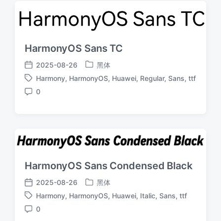
HarmonyOS Sans TC
2025-08-26
黑体
发
发
Harmony
,
HarmonyOS
,
Huawei
,
Regular
,
Sans
,
ttf
布
布
标
于
日
0
签
评
期
论
HarmonyOS Sans Condensed Black
2025-08-26
黑体
发
发
Harmony
,
HarmonyOS
,
Huawei
,
Italic
,
Sans
,
ttf
布
布
标
于
日
0
签
评
期