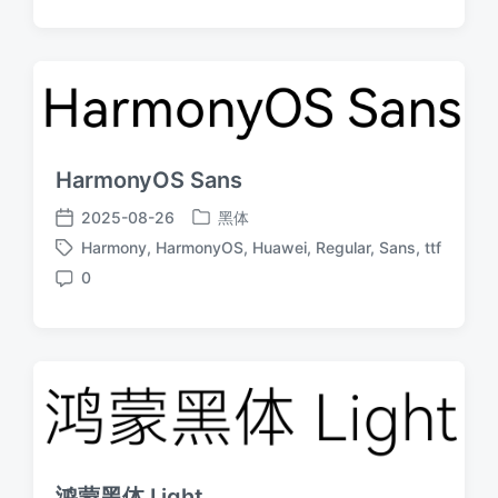
论
HarmonyOS Sans
2025-08-26
黑体
发
发
Harmony
,
HarmonyOS
,
Huawei
,
Regular
,
Sans
,
ttf
布
布
标
于
日
0
签
评
期
论
鸿蒙黑体 Light