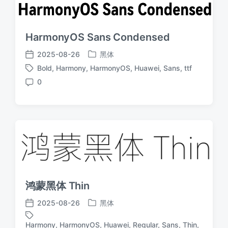
HarmonyOS Sans Condensed
2025-08-26
黑体
发
发
Bold
,
Harmony
,
HarmonyOS
,
Huawei
,
Sans
,
ttf
布
布
标
于
日
0
签
评
期
论
鸿蒙黑体 Thin
2025-08-26
黑体
发
发
布
布
Harmony
,
HarmonyOS
,
Huawei
,
Regular
,
Sans
,
Thin
,