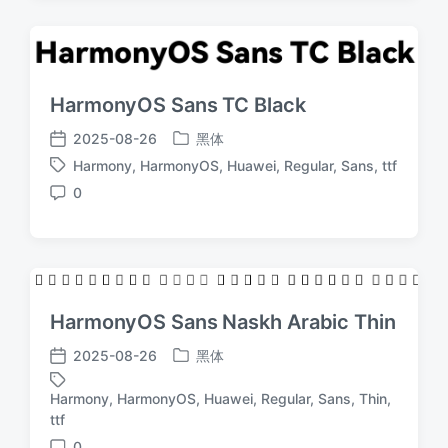
HarmonyOS Sans TC Black
2025-08-26
黑体
发
发
Harmony
,
HarmonyOS
,
Huawei
,
Regular
,
Sans
,
ttf
布
布
标
于
日
0
签
评
期
论
HarmonyOS Sans Naskh Arabic Thin
2025-08-26
黑体
发
发
布
布
Harmony
,
HarmonyOS
,
Huawei
,
Regular
,
Sans
,
Thin
,
于
日
标
ttf
期
签
0