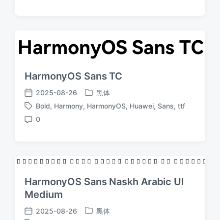
论
HarmonyOS Sans TC
2025-08-26
黑体
发
发
Bold
,
Harmony
,
HarmonyOS
,
Huawei
,
Sans
,
ttf
布
布
标
于
日
0
签
评
期
论
HarmonyOS Sans Naskh Arabic UI
Medium
2025-08-26
黑体
发
发