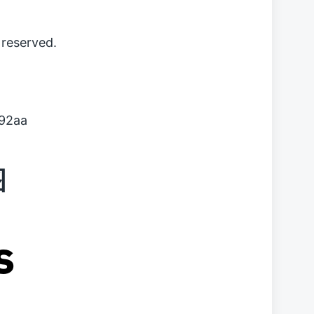
reserved.
92aa
图