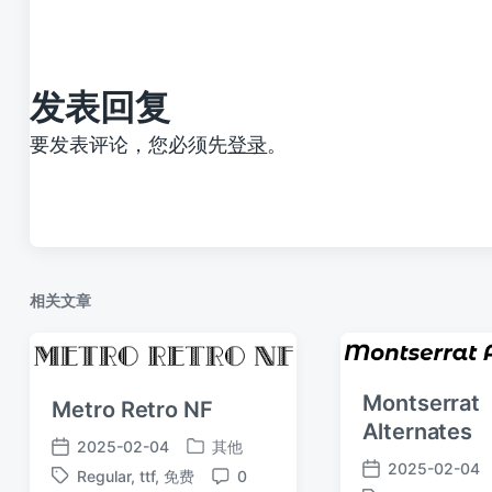
文
章
：
发表回复
要发表评论，您必须先
登录
。
相关文章
Montserrat
Metro Retro NF
Alternates
2025-02-04
其他
发
发
2025-02-04
Regular
,
ttf
,
免费
0
发
布
布
标
评