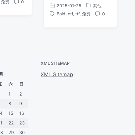
,
免费
0
布
评
2025-01-25
其他
发
发
于
论
Bold
,
otf
,
ttf
,
免费
0
布
布
标
评
于
日
签
论
期
XML SITEMAP
 月
XML Sitemap
五
六
日
1
2
7
8
9
14
15
16
21
22
23
28
29
30