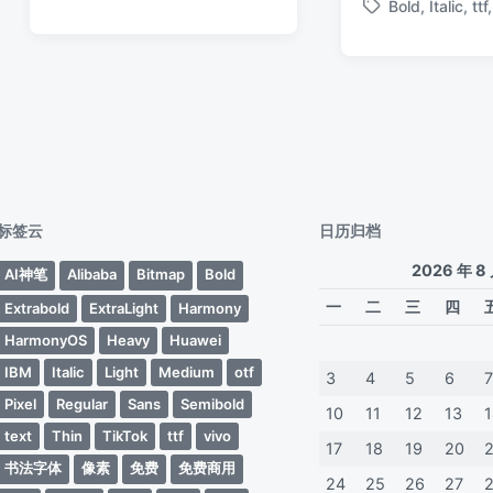
Bold
,
Italic
,
ttf
布
于
日
标
签
论
日
期
签
期
标签云
日历归档
2026 年 8
AI神笔
Alibaba
Bitmap
Bold
一
二
三
四
Extrabold
ExtraLight
Harmony
HarmonyOS
Heavy
Huawei
IBM
Italic
Light
Medium
otf
3
4
5
6
Pixel
Regular
Sans
Semibold
10
11
12
13
text
Thin
TikTok
ttf
vivo
17
18
19
20
书法字体
像素
免费
免费商用
24
25
26
27