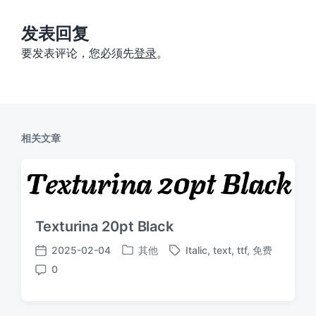
文
章
：
发表回复
要发表评论，您必须先
登录
。
相关文章
Texturina 20pt Black
2025-02-04
其他
Italic
,
text
,
ttf
,
免费
发
标
发
0
布
签
布
评
于
日
论
期