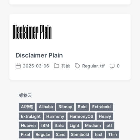
期
Disclaimer Plain
2025-03-06
其他
Regular
,
ttf
0
发
标
发
评
布
签
布
论
于
日
期
标签云
AI神笔
Alibaba
Bitmap
Bold
Extrabold
ExtraLight
Harmony
HarmonyOS
Heavy
Huawei
IBM
Italic
Light
Medium
otf
Pixel
Regular
Sans
Semibold
text
Thin