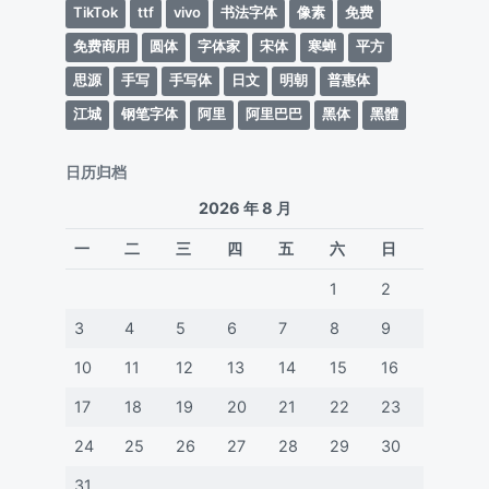
TikTok
ttf
vivo
书法字体
像素
免费
免费商用
圆体
字体家
宋体
寒蝉
平方
思源
手写
手写体
日文
明朝
普惠体
江城
钢笔字体
阿里
阿里巴巴
黑体
黑體
日历归档
2026 年 8 月
一
二
三
四
五
六
日
1
2
3
4
5
6
7
8
9
10
11
12
13
14
15
16
17
18
19
20
21
22
23
24
25
26
27
28
29
30
31