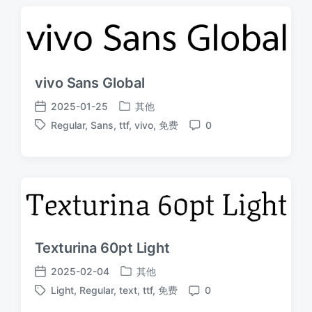
vivo Sans Global
2025-01-25
其他
发
发
Regular
,
Sans
,
ttf
,
vivo
,
免费
0
布
布
标
评
于
日
签
论
期
Texturina 60pt Light
2025-02-04
其他
发
发
Light
,
Regular
,
text
,
ttf
,
免费
0
布
布
标
评
于
日
签
论