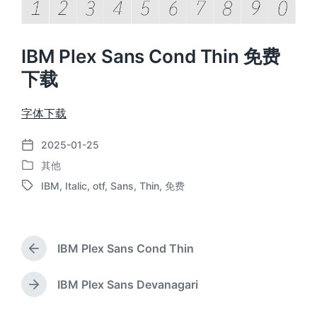
IBM Plex Sans Cond Thin 免费
下载
字体下载
2025-01-25
发
其他
布
发
日
IBM
,
Italic
,
otf
,
Sans
,
Thin
,
免费
布
标
期
于
签
IBM Plex Sans Cond Thin
上
篇
文
IBM Plex Sans Devanagari
下
章
篇
：