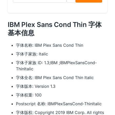
IBM Plex Sans Cond Thin 字体
基本信息
字体名称: IBM Plex Sans Cond Thin
字体子家族: Italic
字体子家族 ID: 1.3;IBM ;IBMPlexSansCond-
ThinItalic
字体全名: IBM Plex Sans Cond Thin Italic
字体版本: Version 1.3
字体权重: 100
Postscript 名称: IBMPlexSansCond-ThinItalic
字体版权: Copyright 2019 IBM Corp. All rights