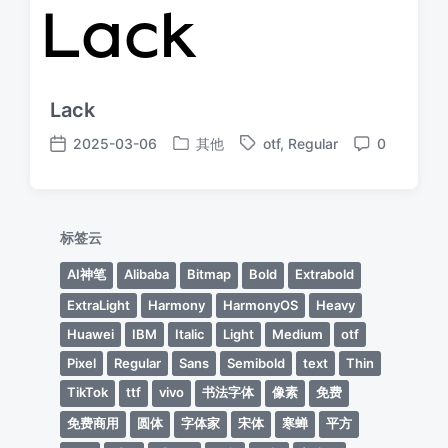
Lack
2025-03-06
其他
otf
,
Regular
0
发
标
发
评
布
签
布
论
于
日
期
标签云
AI神笔
Alibaba
Bitmap
Bold
Extrabold
ExtraLight
Harmony
HarmonyOS
Heavy
Huawei
IBM
Italic
Light
Medium
otf
Pixel
Regular
Sans
Semibold
text
Thin
TikTok
ttf
vivo
书法字体
像素
免费
免费商用
圆体
字体家
宋体
寒蝉
平方