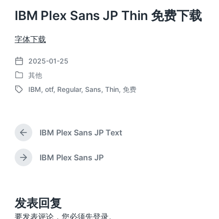
IBM Plex Sans JP Thin 免费下载
字体下载
2025-01-25
发
其他
布
发
日
IBM
,
otf
,
Regular
,
Sans
,
Thin
,
免费
布
标
期
于
签
IBM Plex Sans JP Text
上
篇
文
IBM Plex Sans JP
下
章
篇
：
文
章
：
发表回复
要发表评论，您必须先
登录
。