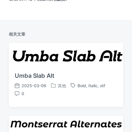
相关文章
Umba Slab Alt
2025-03-06
其他
Bold
,
Italic
,
otf
发
标
发
0
布
签
布
评
于
日
论
期