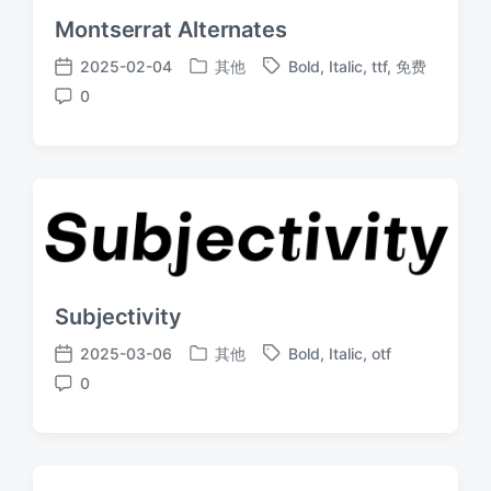
Montserrat Alternates
2025-02-04
其他
Bold
,
Italic
,
ttf
,
免费
发
标
发
0
布
签
布
评
于
日
论
期
Subjectivity
2025-03-06
其他
Bold
,
Italic
,
otf
发
标
发
0
布
签
布
评
于
日
论
期