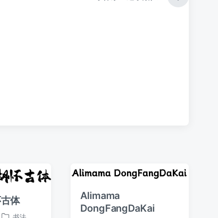
下
篇
文
章
：
Alimama
怀古体
DongFangDaKai
书法