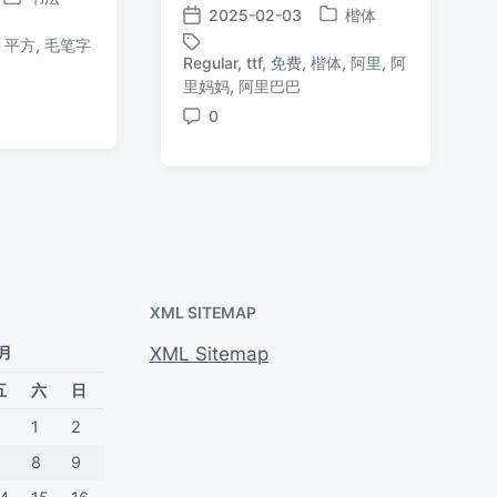
发
2025-02-03
楷体
发
发
布
,
平方
,
毛笔字
布
布
于
Regular
,
ttf
,
免费
,
楷体
,
阿里
,
阿
于
日
标
里妈妈
,
阿里巴巴
期
签
0
评
论
XML SITEMAP
 月
XML Sitemap
五
六
日
1
2
7
8
9