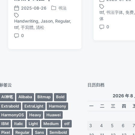
发
2025-08-26
书法
布
发
发
ttf
,
书法字体
,
免费
日
标
布
布
体
Handwriting
,
Jason
,
Regular
,
期
签
于
日
标
0
ttf
,
手寫體
,
清松
评
期
签
0
论
评
论
标签云
日历归档
2026 年 8
AI神笔
Alibaba
Bitmap
Bold
一
二
三
四
Extrabold
ExtraLight
Harmony
HarmonyOS
Heavy
Huawei
IBM
Italic
Light
Medium
otf
3
4
5
6
Pixel
Regular
Sans
Semibold