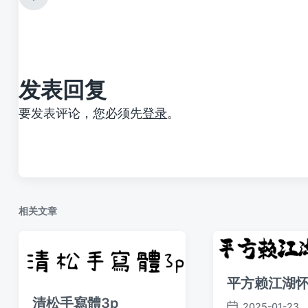
上
篇
文
章
：
发表回复
要发表评论，您必须先
登录
。
相关文章
平方赖江湖
清松手寫體3p
2025-01-23