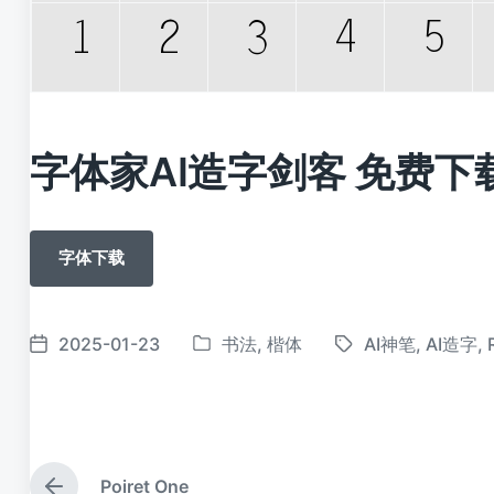
字体家AI造字剑客 免费下
字体下载
2025-01-23
书法
,
楷体
AI神笔
,
AI造字
,
发
标
发
布
签
布
于
日
期
Poiret One