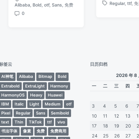
布
布
Regular
,
ttf
,
免
布
Alibaba
,
Bold
,
otf
,
Sans
,
免费
标
标
于
日
日
签
签
0
期
评
期
论
标签云
日历归档
2026 年 8
AI神笔
Alibaba
Bitmap
Bold
一
二
三
四
Extrabold
ExtraLight
Harmony
HarmonyOS
Heavy
Huawei
IBM
Italic
Light
Medium
otf
3
4
5
6
Pixel
Regular
Sans
Semibold
10
11
12
13
text
Thin
TikTok
ttf
vivo
17
18
19
20
书法字体
像素
免费
免费商用
24
25
26
27