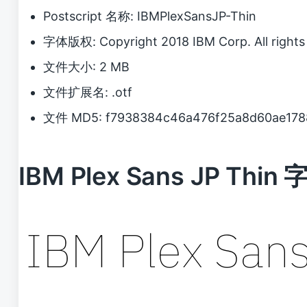
Postscript 名称: IBMPlexSansJP-Thin
字体版权: Copyright 2018 IBM Corp. All rights 
文件大小: 2 MB
文件扩展名: .otf
文件 MD5: f7938384c46a476f25a8d60ae178
IBM Plex Sans JP Thi