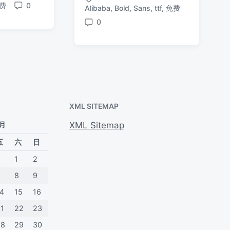
布
布
费
0
布
Alibaba
,
Bold
,
Sans
,
ttf
,
免费
标
评
于
日
于
签
论
0
期
评
论
XML SITEMAP
 月
XML Sitemap
五
六
日
1
2
7
8
9
14
15
16
21
22
23
28
29
30