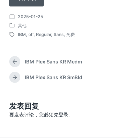
2025-01-25
发
其他
布
发
日
IBM
,
otf
,
Regular
,
Sans
,
免费
布
标
期
于
签
IBM Plex Sans KR Medm
上
篇
文
IBM Plex Sans KR SmBld
下
章
篇
：
文
章
：
发表回复
要发表评论，您必须先
登录
。