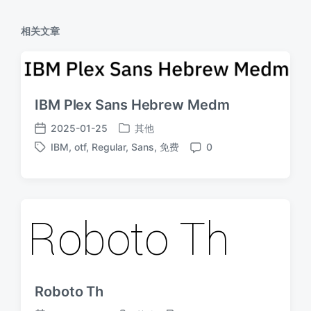
相关文章
IBM Plex Sans Hebrew Medm
2025-01-25
其他
发
发
IBM
,
otf
,
Regular
,
Sans
,
免费
0
布
布
标
评
于
日
签
论
期
Roboto Th