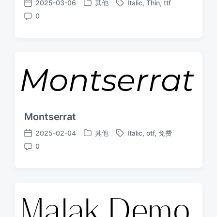
2025-03-06
其他
Italic
,
Thin
,
ttf
发
标
发
0
布
签
布
评
于
日
论
期
Montserrat
2025-02-04
其他
Italic
,
otf
,
免费
发
标
发
0
布
签
布
评
于
日
论
期