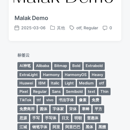
Malak Demo
2025-03-06
其他
otf
,
Regular
0
发
标
发
评
布
签
布
论
于
日
期
标签云
AI神笔
Alibaba
Bitmap
Bold
Extrabold
ExtraLight
Harmony
HarmonyOS
Heavy
Huawei
IBM
Italic
Light
Medium
otf
Pixel
Regular
Sans
Semibold
text
Thin
TikTok
ttf
vivo
书法字体
像素
免费
免费商用
圆体
字体家
宋体
寒蝉
平方
思源
手写
手写体
日文
明朝
普惠体
江城
钢笔字体
阿里
阿里巴巴
黑体
黑體