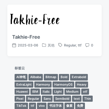
Takhie-Free
2025-03-06
其他
Regular
,
ttf
0
发
标
发
评
布
签
布
论
于
日
期
标签云
AI神笔
Alibaba
Bitmap
Bold
Extrabold
ExtraLight
Harmony
HarmonyOS
Heavy
Huawei
IBM
Italic
Light
Medium
otf
Pixel
Regular
Sans
Semibold
text
Thin
TikTok
ttf
vivo
书法字体
像素
免费