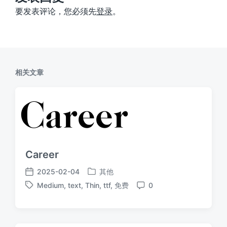
要发表评论，您必须先
登录
。
相关文章
Career
2025-02-04
其他
发
发
Medium
,
text
,
Thin
,
ttf
,
免费
0
布
布
标
评
于
日
签
论
期