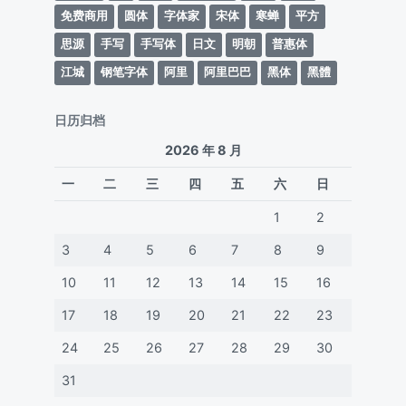
免费商用
圆体
字体家
宋体
寒蝉
平方
思源
手写
手写体
日文
明朝
普惠体
江城
钢笔字体
阿里
阿里巴巴
黑体
黑體
日历归档
2026 年 8 月
一
二
三
四
五
六
日
1
2
3
4
5
6
7
8
9
10
11
12
13
14
15
16
17
18
19
20
21
22
23
24
25
26
27
28
29
30
31