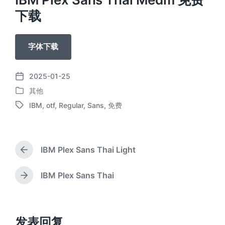
下载
字体下载
2025-01-25
发
其他
布
发
日
IBM
,
otf
,
Regular
,
Sans
,
免费
布
标
期
于
签
IBM Plex Sans Thai Light
上
篇
文
IBM Plex Sans Thai
下
章
篇
：
文
章
：
发表回复