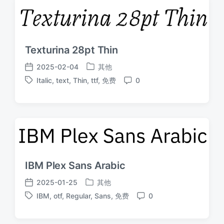
Texturina 28pt Thin
2025-02-04
其他
发
发
Italic
,
text
,
Thin
,
ttf
,
免费
0
布
布
标
评
于
日
签
论
期
IBM Plex Sans Arabic
2025-01-25
其他
发
发
IBM
,
otf
,
Regular
,
Sans
,
免费
0
布
布
标
评
于
日
签
论
期