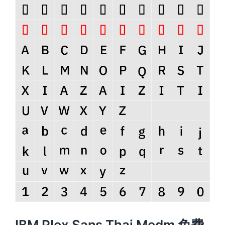
IBM Plex Sans Thai Medm 免费