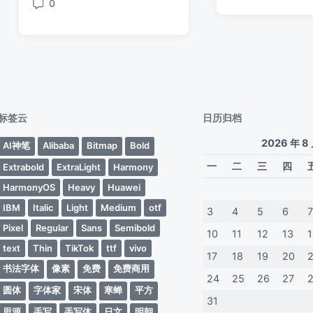
日
0
签
期
评
期
论
标签云
日历归档
2026 年 8
AI神笔
Alibaba
Bitmap
Bold
一
二
三
四
Extrabold
ExtraLight
Harmony
HarmonyOS
Heavy
Huawei
IBM
Italic
Light
Medium
otf
3
4
5
6
Pixel
Regular
Sans
Semibold
10
11
12
13
text
Thin
TikTok
ttf
vivo
17
18
19
20
书法字体
像素
免费
免费商用
24
25
26
27
圆体
字体家
宋体
寒蝉
平方
31
思源
手写
手写体
日文
明朝