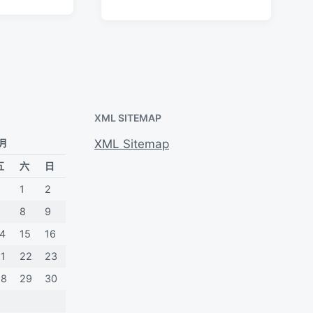
论
于
日
签
论
期
XML SITEMAP
 月
XML Sitemap
五
六
日
1
2
7
8
9
14
15
16
21
22
23
28
29
30