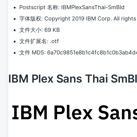
Postscript 名称: IBMPlexSansThai-SmBld
字体版权: Copyright 2019 IBM Corp. All rights 
文件大小: 69 KB
文件扩展名: .otf
文件 MD5: 6a70c9851e8b1c4fc8b1c0b3ab4d
IBM Plex Sans Thai 