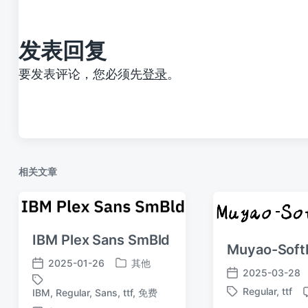
章
：
发表回复
要发表评论，您必须先
登录
。
相关文章
IBM Plex Sans SmBld
Muyao-Soft
2025-01-26
其他
发
发
2025-03-28
发
布
布
Regular
,
ttf
IBM
,
Regular
,
Sans
,
ttf
,
免费
标
布
标
于
日
签