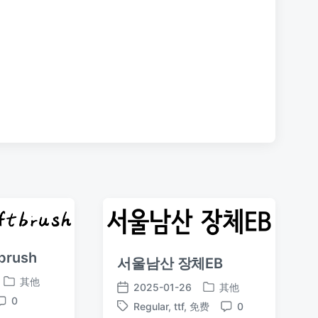
章
：
brush
서울남산 장체EB
其他
2025-01-26
其他
发
发
发
0
布
Regular
,
ttf
,
免费
0
评
布
布
标
评
于