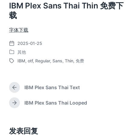
IBM Plex Sans Thai Thin 免费下
载
字体下载
2025-01-25
发
其他
布
发
日
IBM
,
otf
,
Regular
,
Sans
,
Thin
,
免费
布
标
期
于
签
IBM Plex Sans Thai Text
上
篇
文
IBM Plex Sans Thai Looped
下
章
篇
：
文
章
：
发表回复