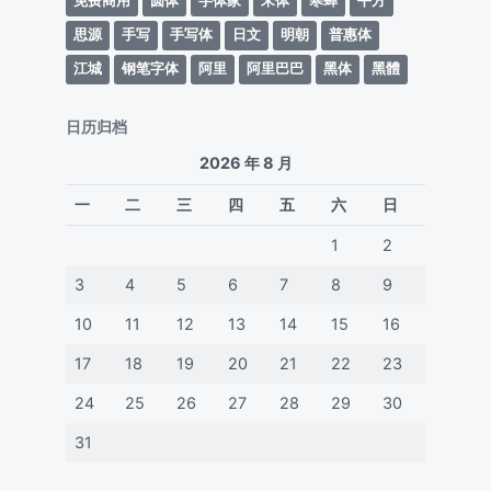
免费商用
圆体
字体家
宋体
寒蝉
平方
思源
手写
手写体
日文
明朝
普惠体
江城
钢笔字体
阿里
阿里巴巴
黑体
黑體
日历归档
2026 年 8 月
一
二
三
四
五
六
日
1
2
3
4
5
6
7
8
9
10
11
12
13
14
15
16
17
18
19
20
21
22
23
24
25
26
27
28
29
30
31