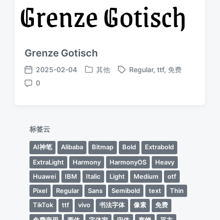
Grenze Gotisch
2025-02-04
其他
Regular
,
ttf
,
免费
发
标
发
0
布
签
布
评
于
日
论
期
标签云
AI神笔
Alibaba
Bitmap
Bold
Extrabold
ExtraLight
Harmony
HarmonyOS
Heavy
Huawei
IBM
Italic
Light
Medium
otf
Pixel
Regular
Sans
Semibold
text
Thin
TikTok
ttf
vivo
书法字体
像素
免费