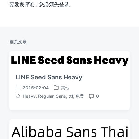
要发表评论，您必须先
登录
。
相关文章
LINE Seed Sans Heavy
2025-02-04
其他
发
发
Heavy
,
Regular
,
Sans
,
ttf
,
免费
0
布
布
标
评
于
日
签
论
期