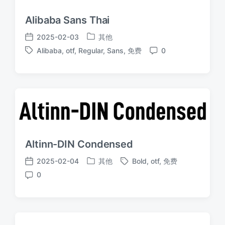
Alibaba Sans Thai
2025-02-03
其他
发
发
Alibaba
,
otf
,
Regular
,
Sans
,
免费
0
布
布
标
评
于
日
签
论
期
Altinn-DIN Condensed
2025-02-04
其他
Bold
,
otf
,
免费
发
标
发
0
布
签
布
评
于
日
论
期