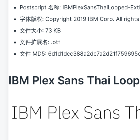
Postscript 名称: IBMPlexSansThaiLooped-Ext
字体版权: Copyright 2019 IBM Corp. All rights 
文件大小: 73 KB
文件扩展名: .otf
文件 MD5: 6d1d1dcc388a2dc7a2d21f759695
IBM Plex Sans Thai L