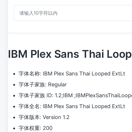
IBM Plex Sans Thai L
字体名称: IBM Plex Sans Thai Looped ExtLt
字体子家族: Regular
字体子家族 ID: 1.2;IBM ;IBMPlexSansThaiLoop
字体全名: IBM Plex Sans Thai Looped ExtLt
字体版本: Version 1.2
字体权重: 200