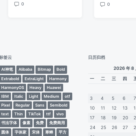
签
于
日
0
0
签
期
评
评
期
论
论
标签云
日历归档
2026 年 8
AI神笔
Alibaba
Bitmap
Bold
一
二
三
四
Extrabold
ExtraLight
Harmony
HarmonyOS
Heavy
Huawei
IBM
Italic
Light
Medium
otf
3
4
5
6
Pixel
Regular
Sans
Semibold
10
11
12
13
text
Thin
TikTok
ttf
vivo
17
18
19
20
书法字体
像素
免费
免费商用
24
25
26
27
圆体
字体家
宋体
寒蝉
平方