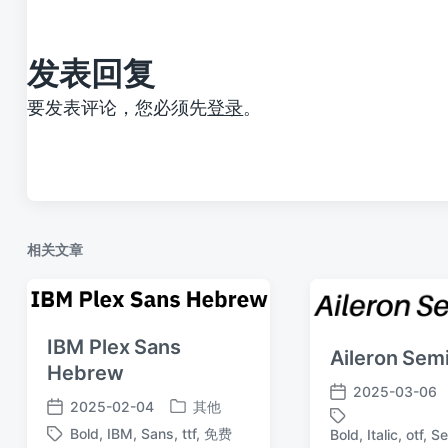
章
：
发表回复
要发表评论，您必须先
登录
。
相关文章
IBM Plex Sans
Aileron Sem
Hebrew
2025-03-06
发
2025-02-04
其他
发
发
布
Bold
,
IBM
,
Sans
,
ttf
,
免费
Bold
,
Italic
,
otf
,
Se
标
布
布
标
日