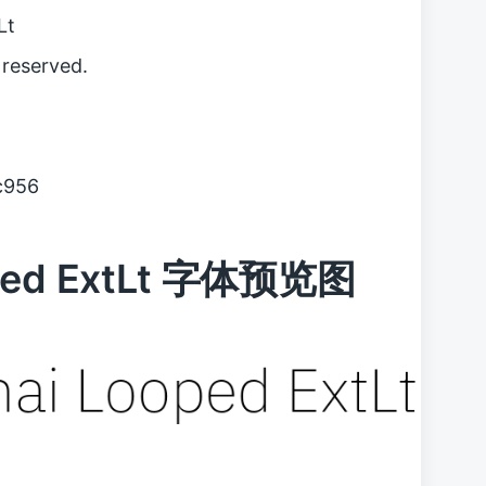
Lt
reserved.
c956
ooped ExtLt 字体预览图