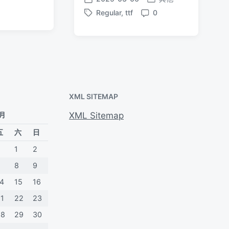
发
发
Regular
,
ttf
0
布
布
标
评
于
日
签
论
期
XML SITEMAP
 月
XML Sitemap
五
六
日
1
2
7
8
9
14
15
16
21
22
23
28
29
30