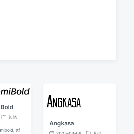
章
：
iBold
其他
发
Angkasa
布
mibold
,
ttf
于
2025-03-06
其他