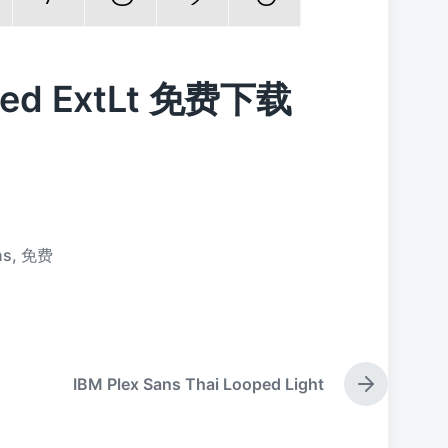
oped ExtLt 免费下载
ns
,
免费
IBM Plex Sans Thai Looped Light
下
篇
文