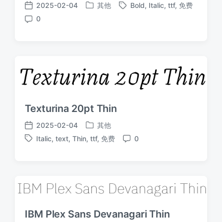
2025-02-04
其他
Bold
,
Italic
,
ttf
,
免费
发
标
发
0
布
签
布
评
于
日
论
期
Texturina 20pt Thin
2025-02-04
其他
发
发
Italic
,
text
,
Thin
,
ttf
,
免费
0
布
布
标
评
于
日
签
论
期
IBM Plex Sans Devanagari Thin