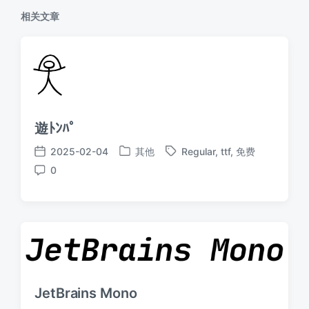
相关文章
遊ﾄﾝﾊﾟ
2025-02-04
其他
Regular
,
ttf
,
免费
发
标
发
0
布
签
布
评
于
日
论
期
JetBrains Mono