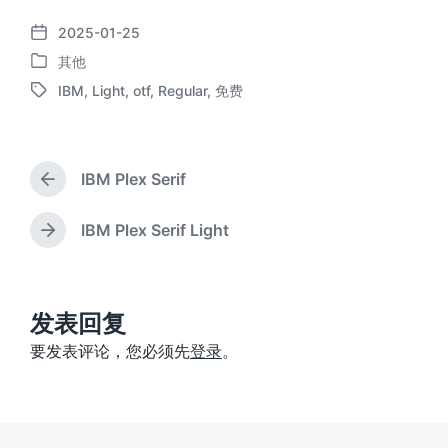
2025-01-25
发
其他
布
发
日
IBM
,
Light
,
otf
,
Regular
,
免费
布
标
期
于
签
IBM Plex Serif
上
篇
文
IBM Plex Serif Light
下
章
篇
：
文
章
：
发表回复
要发表评论，您必须先
登录
。