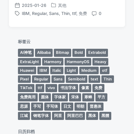
2025-01-26
其他
发
发
IBM
,
Regular
,
Sans
,
Thin
,
ttf
,
免费
0
布
布
标
评
于
日
签
论
期
标签云
AI神笔
Alibaba
Bitmap
Bold
Extrabold
ExtraLight
Harmony
HarmonyOS
Heavy
Huawei
IBM
Italic
Light
Medium
otf
Pixel
Regular
Sans
Semibold
text
Thin
TikTok
ttf
vivo
书法字体
像素
免费
免费商用
圆体
字体家
宋体
寒蝉
平方
思源
手写
手写体
日文
明朝
普惠体
江城
钢笔字体
阿里
阿里巴巴
黑体
黑體
日历归档