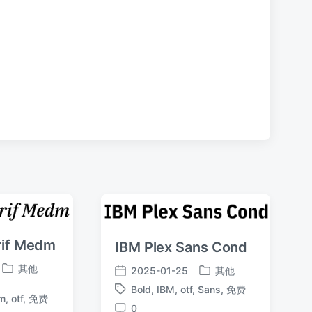
章
：
rif Medm
IBM Plex Sans Cond
其他
2025-01-25
其他
发
发
发
布
Bold
,
IBM
,
otf
,
Sans
,
免费
布
布
标
m
,
otf
,
免费
于
于
日
0
签