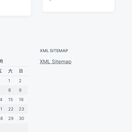
评
期
论
XML SITEMAP
 月
XML Sitemap
五
六
日
1
2
7
8
9
14
15
16
21
22
23
28
29
30