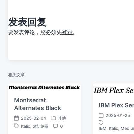
章
：
发表回复
要发表评论，您必须先
登录
。
相关文章
Montserrat
IBM Plex Se
Alternates Black
2025-01-25
2025-02-04
其他
发
发
发
布
Italic
,
otf
,
免费
0
布
布
IBM
,
Italic
,
Mediu
标
标
评
日
于
日