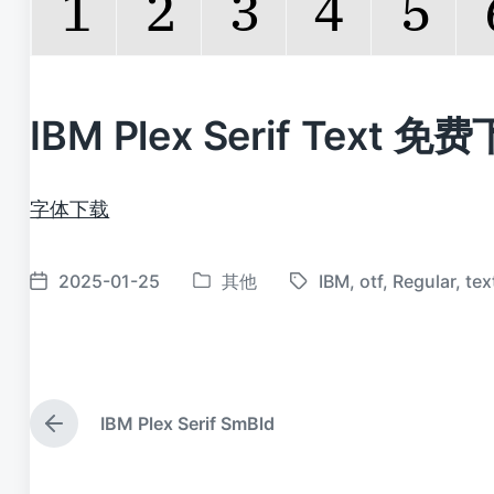
IBM Plex Serif Text 免
字体下载
2025-01-25
其他
IBM
,
otf
,
Regular
,
tex
发
标
发
布
签
布
于
日
期
IBM Plex Serif SmBld
上
篇
文