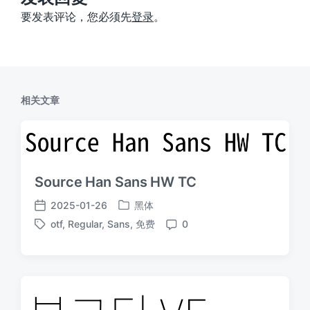
要发表评论，您必须先
登录
。
相关文章
Source Han Sans HW TC
2025-01-26
黑体
发
发
otf
,
Regular
,
Sans
,
免费
0
布
布
标
评
于
日
签
论
期