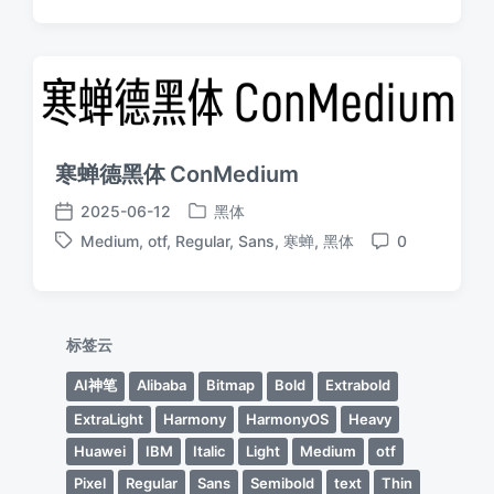
论
寒蝉德黑体 ConMedium
2025-06-12
黑体
发
发
Medium
,
otf
,
Regular
,
Sans
,
寒蝉
,
黑体
0
布
布
标
评
于
日
签
论
期
标签云
AI神笔
Alibaba
Bitmap
Bold
Extrabold
ExtraLight
Harmony
HarmonyOS
Heavy
Huawei
IBM
Italic
Light
Medium
otf
Pixel
Regular
Sans
Semibold
text
Thin