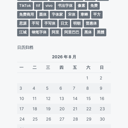
TikTok
ttf
vivo
书法字体
像素
免费
免费商用
圆体
字体家
宋体
寒蝉
平方
思源
手写
手写体
日文
明朝
普惠体
江城
钢笔字体
阿里
阿里巴巴
黑体
黑體
日历归档
2026 年 8 月
一
二
三
四
五
六
日
1
2
3
4
5
6
7
8
9
10
11
12
13
14
15
16
17
18
19
20
21
22
23
24
25
26
27
28
29
30