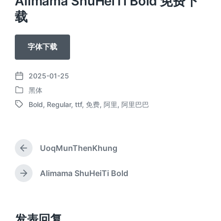
Alimama ShuHeiTi Bold 免费下
载
字体下载
2025-01-25
发
黑体
布
发
日
Bold
,
Regular
,
ttf
,
免费
,
阿里
,
阿里巴巴
布
标
期
于
签
UoqMunThenKhung
上
篇
文
Alimama ShuHeiTi Bold
下
章
篇
：
文
章
：
发表回复