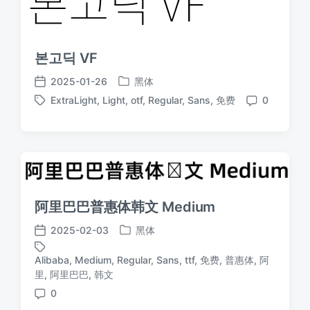
본고딕 VF
2025-01-26
黑体
发
发
ExtraLight
,
Light
,
otf
,
Regular
,
Sans
,
免费
0
布
布
标
评
于
日
签
论
期
阿里巴巴普惠体韩文 Medium
2025-02-03
黑体
发
发
布
布
Alibaba
,
Medium
,
Regular
,
Sans
,
ttf
,
免费
,
普惠体
,
阿
于
日
标
里
,
阿里巴巴
,
韩文
期
签
0
评