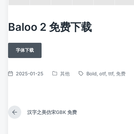
Baloo 2 免费下载
字体下载
2025-01-25
其他
Bold
,
otf
,
ttf
,
免费
发
标
发
布
签
布
于
日
期
汉字之美仿宋GBK 免费
上
篇
文
章