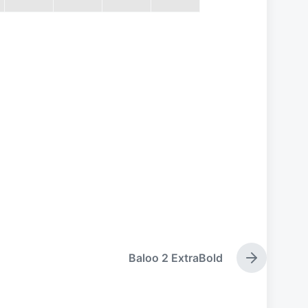
Baloo 2 ExtraBold
下
篇
文
章