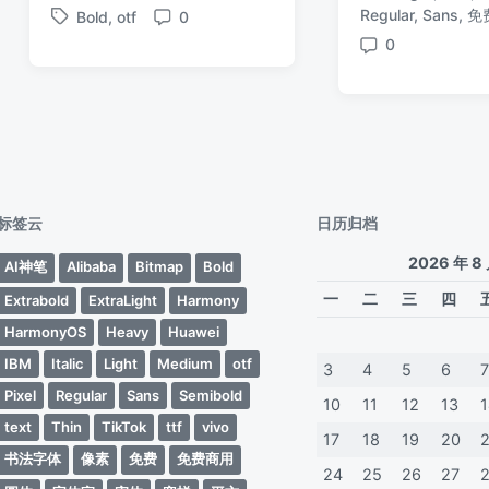
日
标
Regular
,
Sans
,
免
Bold
,
otf
0
布
布
期
标
签
评
于
日
0
签
论
评
期
论
标签云
日历归档
2026 年 8
AI神笔
Alibaba
Bitmap
Bold
一
二
三
四
Extrabold
ExtraLight
Harmony
HarmonyOS
Heavy
Huawei
IBM
Italic
Light
Medium
otf
3
4
5
6
Pixel
Regular
Sans
Semibold
10
11
12
13
text
Thin
TikTok
ttf
vivo
17
18
19
20
书法字体
像素
免费
免费商用
24
25
26
27