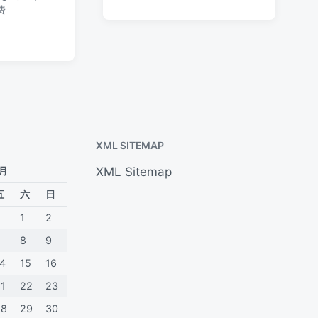
于
于
日
签
费
论
期
XML SITEMAP
 月
XML Sitemap
五
六
日
1
2
7
8
9
14
15
16
21
22
23
28
29
30