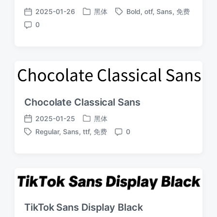
2025-01-26
黑体
Bold
,
otf
,
Sans
,
免费
发
标
发
0
布
签
布
评
于
日
论
期
Chocolate Classical Sans
2025-01-25
黑体
发
发
Regular
,
Sans
,
ttf
,
免费
0
布
布
标
评
于
日
签
论
期
TikTok Sans Display Black