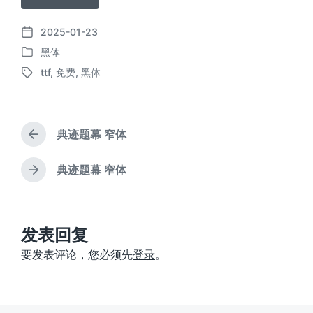
2025-01-23
发
黑体
布
发
日
ttf
,
免费
,
黑体
布
标
期
于
签
典迹题幕 窄体
上
篇
文
典迹题幕 窄体
下
章
篇
：
文
章
：
发表回复
要发表评论，您必须先
登录
。