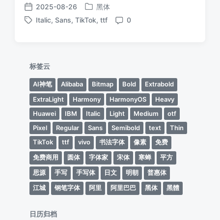
2025-08-26
黑体
发
发
Italic
,
Sans
,
TikTok
,
ttf
0
布
布
标
评
于
日
签
论
期
标签云
AI神笔
Alibaba
Bitmap
Bold
Extrabold
ExtraLight
Harmony
HarmonyOS
Heavy
Huawei
IBM
Italic
Light
Medium
otf
Pixel
Regular
Sans
Semibold
text
Thin
TikTok
ttf
vivo
书法字体
像素
免费
免费商用
圆体
字体家
宋体
寒蝉
平方
思源
手写
手写体
日文
明朝
普惠体
江城
钢笔字体
阿里
阿里巴巴
黑体
黑體
日历归档