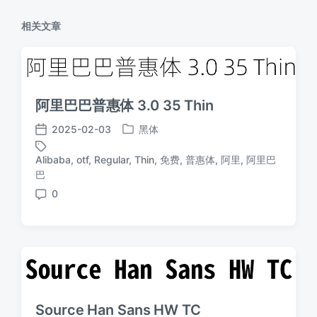
相关文章
阿里巴巴普惠体 3.0 35 Thin
2025-02-03
黑体
发
发
布
布
Alibaba
,
otf
,
Regular
,
Thin
,
免费
,
普惠体
,
阿里
,
阿里巴
于
日
标
巴
期
签
0
评
论
Source Han Sans HW TC