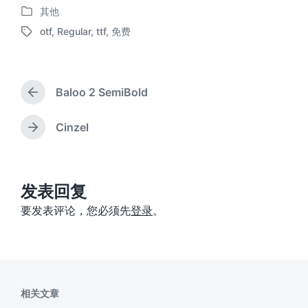
其他
布
发
日
otf
,
Regular
,
ttf
,
免费
布
标
期
于
签
Baloo 2 SemiBold
上
篇
文
Cinzel
下
章
篇
：
文
章
：
发表回复
要发表评论，您必须先
登录
。
相关文章