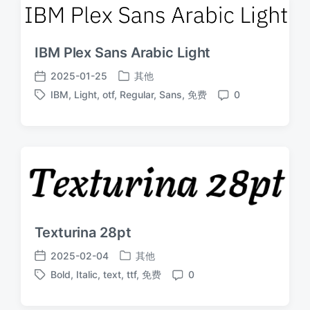
IBM Plex Sans Arabic Light
2025-01-25
其他
发
发
IBM
,
Light
,
otf
,
Regular
,
Sans
,
免费
0
布
布
标
评
于
日
签
论
期
Texturina 28pt
2025-02-04
其他
发
发
Bold
,
Italic
,
text
,
ttf
,
免费
0
布
布
标
评
于
日
签
论
期