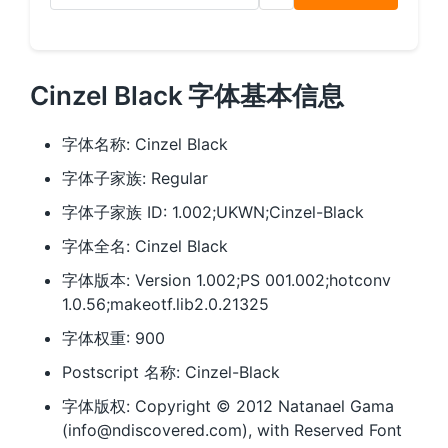
Cinzel Black 字体基本信息
字体名称: Cinzel Black
字体子家族: Regular
字体子家族 ID: 1.002;UKWN;Cinzel-Black
字体全名: Cinzel Black
字体版本: Version 1.002;PS 001.002;hotconv
1.0.56;makeotf.lib2.0.21325
字体权重: 900
Postscript 名称: Cinzel-Black
字体版权: Copyright © 2012 Natanael Gama
(info@ndiscovered.com), with Reserved Font