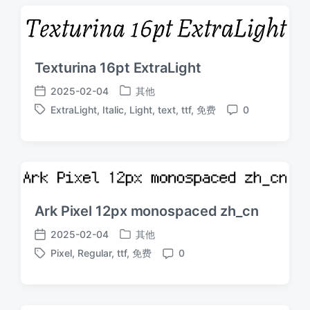
Texturina 16pt ExtraLight
2025-02-04
其他
发
发
ExtraLight
,
Italic
,
Light
,
text
,
ttf
,
免费
0
布
布
标
评
于
日
签
论
期
Ark Pixel 12px monospaced zh_cn
2025-02-04
其他
发
发
Pixel
,
Regular
,
ttf
,
免费
0
布
布
标
评
于
日
签
论
期