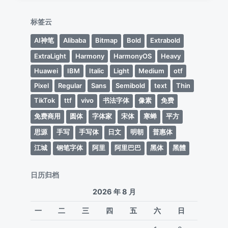
标签云
AI神笔
Alibaba
Bitmap
Bold
Extrabold
ExtraLight
Harmony
HarmonyOS
Heavy
Huawei
IBM
Italic
Light
Medium
otf
Pixel
Regular
Sans
Semibold
text
Thin
TikTok
ttf
vivo
书法字体
像素
免费
免费商用
圆体
字体家
宋体
寒蝉
平方
思源
手写
手写体
日文
明朝
普惠体
江城
钢笔字体
阿里
阿里巴巴
黑体
黑體
日历归档
2026 年 8 月
一
二
三
四
五
六
日