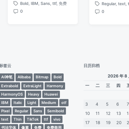
Bold
,
IBM
,
Sans
,
ttf
,
免费
Regular
,
text
,
布
布
布
标
标
于
日
日
0
0
签
签
评
评
期
期
论
论
标签云
日历归档
2026 年 8
AI神笔
Alibaba
Bitmap
Bold
一
二
三
四
Extrabold
ExtraLight
Harmony
HarmonyOS
Heavy
Huawei
IBM
Italic
Light
Medium
otf
3
4
5
6
Pixel
Regular
Sans
Semibold
10
11
12
13
text
Thin
TikTok
ttf
vivo
17
18
19
20
书法字体
像素
免费
免费商用