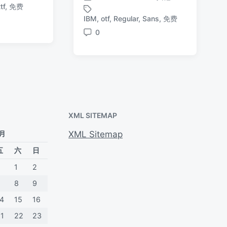
发
发
ttf
,
免费
布
布
布
IBM
,
otf
,
Regular
,
Sans
,
免费
于
标
于
日
签
0
期
评
论
XML SITEMAP
 月
XML Sitemap
五
六
日
1
2
7
8
9
14
15
16
21
22
23