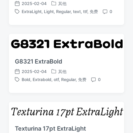
2025-02-04
其他
发
发
ExtraLight
,
Light
,
Regular
,
text
,
ttf
,
免费
0
布
布
标
评
于
日
签
论
期
G8321 ExtraBold
2025-02-04
其他
发
发
Bold
,
Extrabold
,
otf
,
Regular
,
免费
0
布
布
标
评
于
日
签
论
期
Texturina 17pt ExtraLight