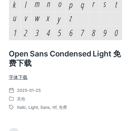
Open Sans Condensed Light 免
费下载
字体下载
2025-01-25
发
其他
布
发
日
Italic
,
Light
,
Sans
,
ttf
,
免费
布
标
期
于
签