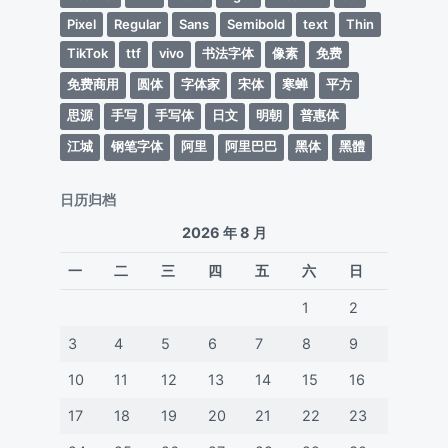
Pixel
Regular
Sans
Semibold
text
Thin
TikTok
ttf
vivo
书法字体
像素
免费
免费商用
圆体
字体家
宋体
寒蝉
平方
思源
手写
手写体
日文
明朝
普惠体
江城
钢笔字体
阿里
阿里巴巴
黑体
黑體
日历归档
2026 年 8 月
一
二
三
四
五
六
日
1
2
3
4
5
6
7
8
9
10
11
12
13
14
15
16
17
18
19
20
21
22
23