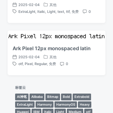
2025-02-04
其他
发
发
ExtraLight
,
Italic
,
Light
,
text
,
ttf
,
免费
0
布
布
标
评
于
日
签
论
期
Ark Pixel 12px monospaced latin
2025-02-04
其他
发
发
otf
,
Pixel
,
Regular
,
免费
0
布
布
标
评
于
日
签
论
期
标签云
AI神笔
Alibaba
Bitmap
Bold
Extrabold
ExtraLight
Harmony
HarmonyOS
Heavy
Huawei
IBM
Italic
Light
Medium
otf