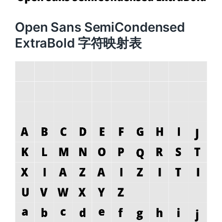
Open Sans SemiCondensed
ExtraBold 字符映射表