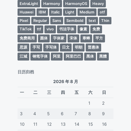
ExtraLight
Harmony
HarmonyOS
Heavy
Huawei
IBM
Italic
Light
Medium
otf
Pixel
Regular
Sans
Semibold
text
Thin
TikTok
ttf
vivo
书法字体
像素
免费
免费商用
圆体
字体家
宋体
寒蝉
平方
思源
手写
手写体
日文
明朝
普惠体
江城
钢笔字体
阿里
阿里巴巴
黑体
黑體
日历归档
2026 年 8 月
一
二
三
四
五
六
日
1
2
3
4
5
6
7
8
9
10
11
12
13
14
15
16