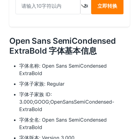
立即转换
Open Sans SemiCondensed
ExtraBold 字体基本信息
字体名称: Open Sans SemiCondensed
ExtraBold
字体子家族: Regular
字体子家族 ID:
3.000;GOOG;OpenSansSemiCondensed-
ExtraBold
字体全名: Open Sans SemiCondensed
ExtraBold
字体版本: Version 3.000