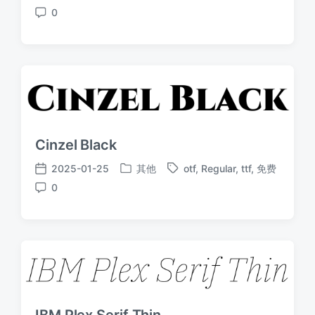
发
0
布
签
布
评
于
日
论
期
Cinzel Black
2025-01-25
其他
otf
,
Regular
,
ttf
,
免费
发
标
发
0
布
签
布
评
于
日
论
期
IBM Plex Serif Thin