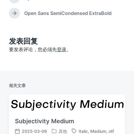
上
篇
文
Open Sans SemiCondensed ExtraBold
下
章
篇
：
文
章
：
发表回复
要发表评论，您必须先
登录
。
相关文章
Subjectivity Medium
2025-03-06
其他
Italic
,
Medium
,
otf
发
标