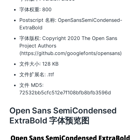
字体权重: 800
Postscript 名称: OpenSansSemiCondensed-
ExtraBold
字体版权: Copyright 2020 The Open Sans
Project Authors
(https://github.com/googlefonts/opensans)
文件大小: 128 KB
文件扩展名: .ttf
文件 MD5:
72532bb5cfc512e7f108bfb8bfb3596d
Open Sans SemiCondensed
ExtraBold 字体预览图