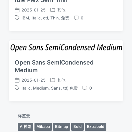
2025-01-25
其他
发
发
IBM
,
Italic
,
otf
,
Thin
,
免费
0
布
布
标
评
于
日
签
论
期
Open Sans SemiCondensed
Medium
2025-01-25
其他
发
发
Italic
,
Medium
,
Sans
,
ttf
,
免费
0
布
布
标
评
于
日
签
论
期
标签云
AI神笔
Alibaba
Bitmap
Bold
Extrabold