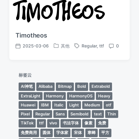
Timotheos
2025-03-06
其他
Regular
,
ttf
0
发
标
发
评
布
签
布
论
于
日
期
标签云
AI神笔
Alibaba
Bitmap
Bold
Extrabold
ExtraLight
Harmony
HarmonyOS
Heavy
Huawei
IBM
Italic
Light
Medium
otf
Pixel
Regular
Sans
Semibold
text
Thin
TikTok
ttf
vivo
书法字体
像素
免费
免费商用
圆体
字体家
宋体
寒蝉
平方