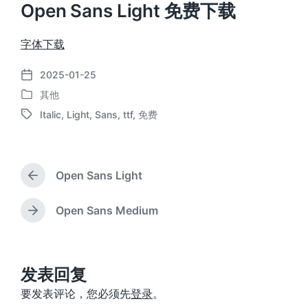
Open Sans Light 免费下载
字体下载
2025-01-25
发
其他
布
发
日
Italic
,
Light
,
Sans
,
ttf
,
免费
布
标
期
于
签
Open Sans Light
上
篇
文
Open Sans Medium
下
章
篇
：
文
章
：
发表回复
要发表评论，您必须先
登录
。