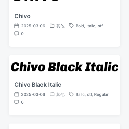
Chivo
2025-03-06
其他
Bold
,
Italic
,
otf
发
标
发
0
布
签
布
评
于
日
论
期
Chivo Black Italic
2025-03-06
其他
Italic
,
otf
,
Regular
发
标
发
0
布
签
布
评
于
日
论
期