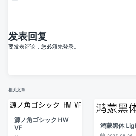
篇
文
章
：
发表回复
要发表评论，您必须先
登录
。
相关文章
源ノ角ゴシック HW
鸿蒙黑体 Lig
VF
2025-08-26