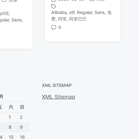
发
发
发
布
布
布
Alibaba
,
otf
,
Regular
,
Sans
,
免
nyOS
,
于
日
于
标
费
,
阿里
,
阿里巴巴
gular
,
Sans
,
期
签
0
评
论
XML SITEMAP
 月
XML Sitemap
五
六
日
1
2
7
8
9
14
15
16