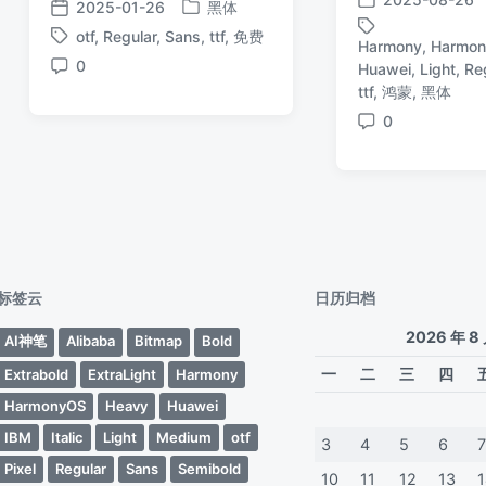
2025-01-26
黑体
发
发
发
布
otf
,
Regular
,
Sans
,
ttf
,
免费
布
布
Harmony
,
Harmo
标
日
于
日
0
Huawei
,
Light
,
Re
签
标
评
期
期
ttf
,
鸿蒙
,
黑体
签
论
0
评
论
标签云
日历归档
2026 年 8
AI神笔
Alibaba
Bitmap
Bold
一
二
三
四
Extrabold
ExtraLight
Harmony
HarmonyOS
Heavy
Huawei
IBM
Italic
Light
Medium
otf
3
4
5
6
Pixel
Regular
Sans
Semibold
10
11
12
13