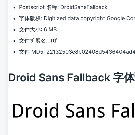
Postscript 名称: DroidSansFallback
字体版权: Digitized data copyright Google Co
文件大小: 6 MB
文件扩展名: .ttf
文件 MD5: 22132503e8b02408d5436404ad4
Droid Sans Fallback