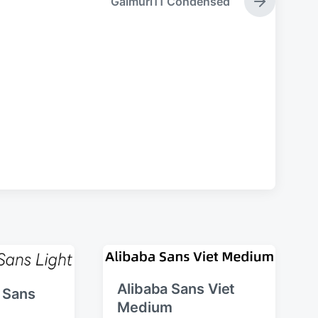
Galmuri11 Condensed
下
篇
文
章
：
Alibaba Sans Viet
 Sans
Medium