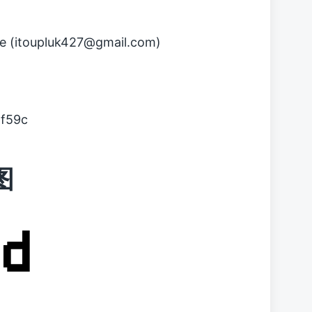
e (itoupluk427@gmail.com)
f59c
图