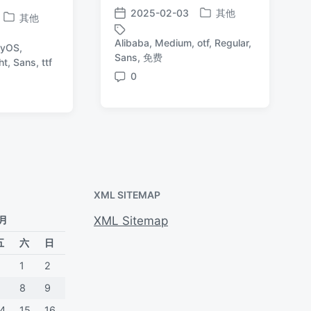
2025-02-03
其他
其他
发
发
发
布
布
布
Alibaba
,
Medium
,
otf
,
Regular
,
nyOS
,
于
日
标
于
Sans
,
免费
ht
,
Sans
,
ttf
期
签
0
评
论
XML SITEMAP
 月
XML Sitemap
五
六
日
1
2
7
8
9
14
15
16