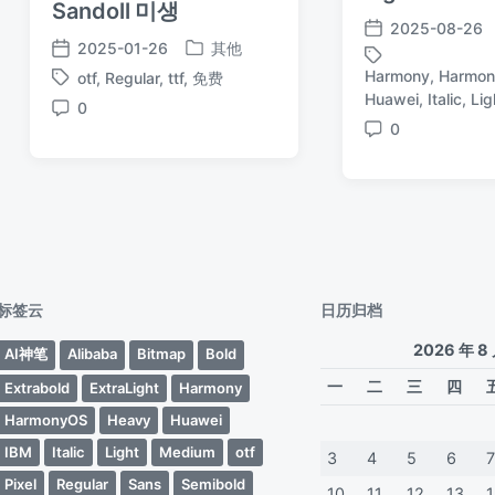
Sandoll 미생
2025-08-26
发
2025-01-26
其他
发
发
布
Harmony
,
Harmo
otf
,
Regular
,
ttf
,
免费
布
布
日
标
标
Huawei
,
Italic
,
Lig
于
日
0
期
签
签
评
0
期
评
论
论
标签云
日历归档
2026 年 8
AI神笔
Alibaba
Bitmap
Bold
一
二
三
四
Extrabold
ExtraLight
Harmony
HarmonyOS
Heavy
Huawei
IBM
Italic
Light
Medium
otf
3
4
5
6
Pixel
Regular
Sans
Semibold
10
11
12
13