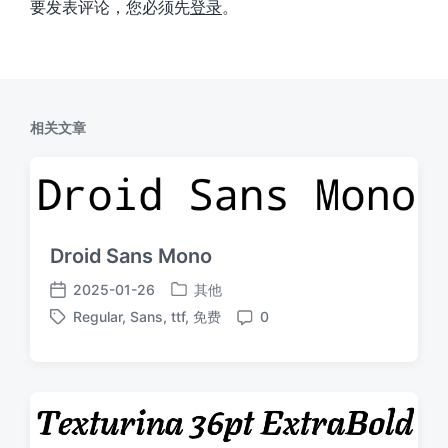
要发表评论，您必须先
登录
。
相关文章
Droid Sans Mono
2025-01-26
其他
发
发
Regular
,
Sans
,
ttf
,
免费
0
布
布
标
评
于
日
签
论
期