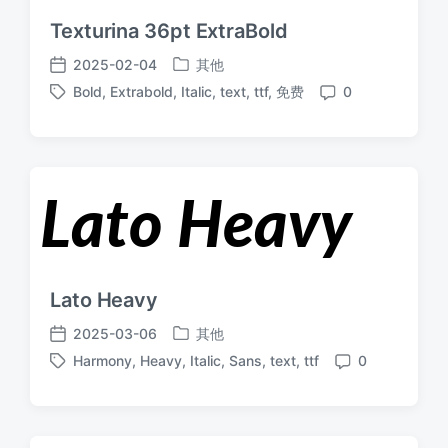
Texturina 36pt ExtraBold
2025-02-04
其他
发
发
Bold
,
Extrabold
,
Italic
,
text
,
ttf
,
免费
0
布
布
标
评
于
日
签
论
期
Lato Heavy
2025-03-06
其他
发
发
Harmony
,
Heavy
,
Italic
,
Sans
,
text
,
ttf
0
布
布
标
评
于
日
签
论
期