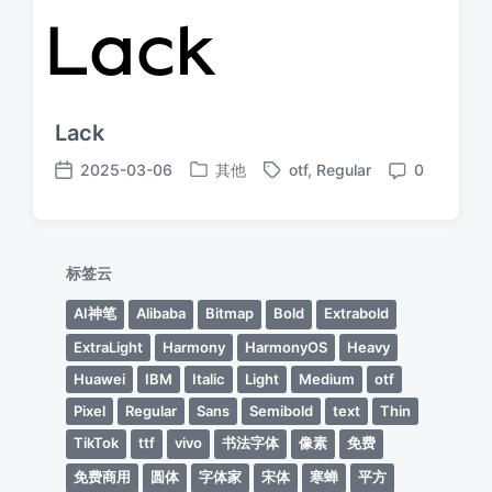
Lack
2025-03-06
其他
otf
,
Regular
0
发
标
发
评
布
签
布
论
于
日
期
标签云
AI神笔
Alibaba
Bitmap
Bold
Extrabold
ExtraLight
Harmony
HarmonyOS
Heavy
Huawei
IBM
Italic
Light
Medium
otf
Pixel
Regular
Sans
Semibold
text
Thin
TikTok
ttf
vivo
书法字体
像素
免费
免费商用
圆体
字体家
宋体
寒蝉
平方