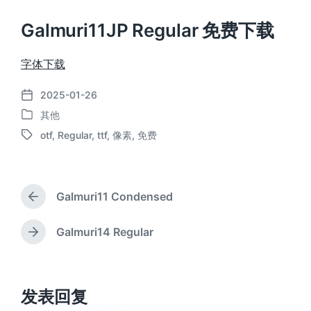
Galmuri11JP Regular 免费下载
字体下载
2025-01-26
发
其他
布
发
日
otf
,
Regular
,
ttf
,
像素
,
免费
布
标
期
于
签
Galmuri11 Condensed
上
篇
文
Galmuri14 Regular
下
章
篇
：
文
章
：
发表回复