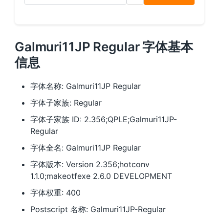
Galmuri11JP Regular 字体基本
信息
字体名称: Galmuri11JP Regular
字体子家族: Regular
字体子家族 ID: 2.356;QPLE;Galmuri11JP-
Regular
字体全名: Galmuri11JP Regular
字体版本: Version 2.356;hotconv
1.1.0;makeotfexe 2.6.0 DEVELOPMENT
字体权重: 400
Postscript 名称: Galmuri11JP-Regular