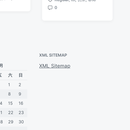
布
布
评
标
于
于
日
论
0
签
评
期
论
XML SITEMAP
 月
XML Sitemap
五
六
日
1
2
7
8
9
14
15
16
21
22
23
28
29
30