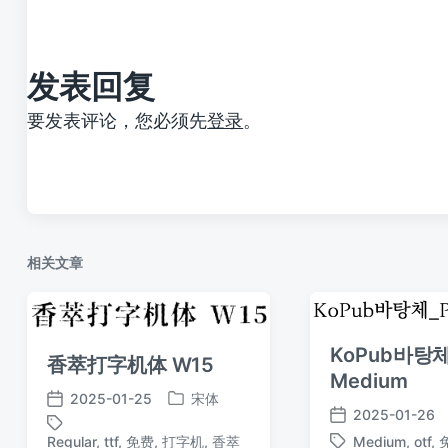
章
：
发表回复
要发表评论，您必须先
登录
。
相关文章
KoPub바탕체
香萃打字机体 W15
Medium
2025-01-25
宋体
发
发
2025-01-26
发
布
布
Medium
,
otf
,
Regular
,
ttf
,
免费
,
打字机
,
香萃
标
布