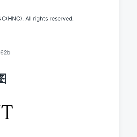
HNC). All rights reserved.
a62b
图