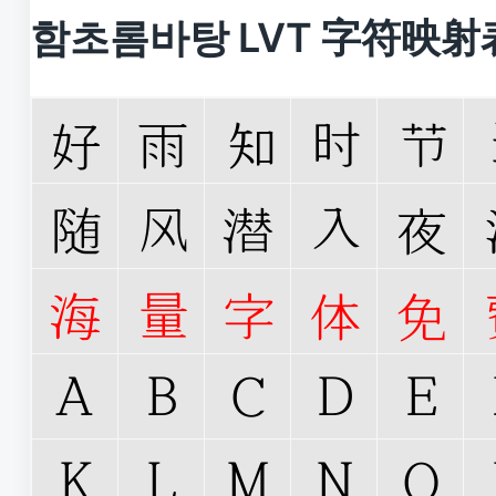
함초롬바탕 LVT 字符映射