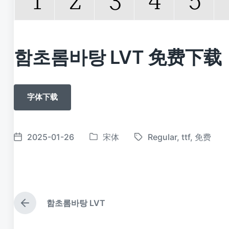
함초롬바탕 LVT 免费下载
字体下载
2025-01-26
宋体
Regular
,
ttf
,
免费
发
标
发
布
签
布
于
日
期
함초롬바탕 LVT
上
篇
文