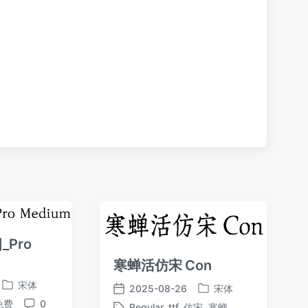
章
：
_Pro
寒蝉活仿宋 Con
宋体
2025-08-26
宋体
发
发
发
免费
0
布
Regular
,
ttf
,
仿宋
,
寒蝉