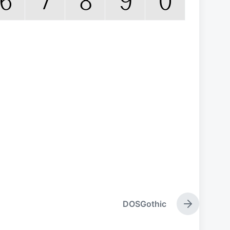
DOSGothic
下
篇
文