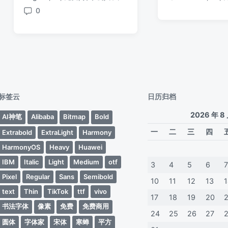
于
标
日
签
日
0
签
期
评
期
论
标签云
日历归档
2026 年 8
AI神笔
Alibaba
Bitmap
Bold
一
二
三
四
Extrabold
ExtraLight
Harmony
HarmonyOS
Heavy
Huawei
IBM
Italic
Light
Medium
otf
3
4
5
6
Pixel
Regular
Sans
Semibold
10
11
12
13
text
Thin
TikTok
ttf
vivo
17
18
19
20
书法字体
像素
免费
免费商用
24
25
26
27
圆体
字体家
宋体
寒蝉
平方