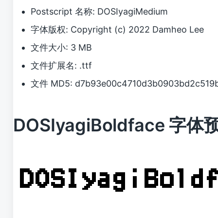
Postscript 名称: DOSIyagiMedium
字体版权: Copyright (c) 2022 Damheo Lee
文件大小: 3 MB
文件扩展名: .ttf
文件 MD5: d7b93e00c4710d3b0903bd2c519
DOSIyagiBoldface 字