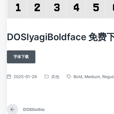
DOSIyagiBoldface 免费
字体下载
2025-01-26
其他
Bold
,
Medium
,
Regul
发
标
发
布
签
布
于
日
期
DOSGothic
上