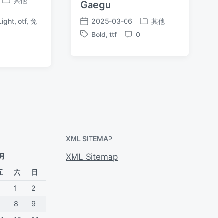
其他
Gaegu
发
布
2025-03-06
其他
Light
,
otf
,
免
于
发
发
Bold
,
ttf
0
布
布
标
评
于
日
签
论
期
XML SITEMAP
 月
XML Sitemap
五
六
日
1
2
7
8
9