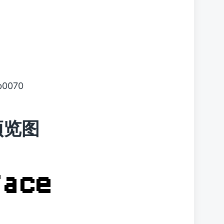
b0070
体预览图