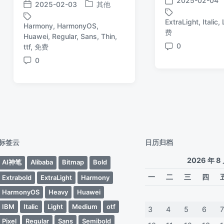
2025-02-04
2025-02-03
其他
发
发
发
布
布
布
ExtraLight
,
Italic
,
Harmony
,
HarmonyOS
,
日
标
于
日
费
Huawei
,
Regular
,
Sans
,
Thin
,
标
期
签
期
0
ttf
,
免费
签
评
0
论
评
论
标签云
日历归档
2026 年 8
AI神笔
Alibaba
Bitmap
Bold
一
二
三
四
Extrabold
ExtraLight
Harmony
HarmonyOS
Heavy
Huawei
IBM
Italic
Light
Medium
otf
3
4
5
6
Pixel
Regular
Sans
Semibold