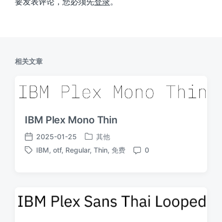
要发表评论，您必须先
登录
。
相关文章
IBM Plex Mono Thin
2025-01-25
其他
发
发
IBM
,
otf
,
Regular
,
Thin
,
免费
0
布
布
标
评
于
日
签
论
期