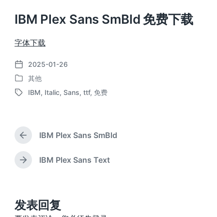
IBM Plex Sans SmBld 免费下载
字体下载
2025-01-26
发
其他
布
发
日
IBM
,
Italic
,
Sans
,
ttf
,
免费
布
标
期
于
签
IBM Plex Sans SmBld
上
篇
文
IBM Plex Sans Text
下
章
篇
：
文
章
：
发表回复