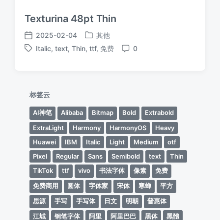
Texturina 48pt Thin
2025-02-04
其他
发
发
Italic
,
text
,
Thin
,
ttf
,
免费
0
布
布
标
评
于
日
签
论
期
标签云
AI神笔
Alibaba
Bitmap
Bold
Extrabold
ExtraLight
Harmony
HarmonyOS
Heavy
Huawei
IBM
Italic
Light
Medium
otf
Pixel
Regular
Sans
Semibold
text
Thin
TikTok
ttf
vivo
书法字体
像素
免费
免费商用
圆体
字体家
宋体
寒蝉
平方
思源
手写
手写体
日文
明朝
普惠体
江城
钢笔字体
阿里
阿里巴巴
黑体
黑體