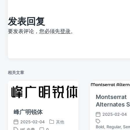
章
：
发表回复
要发表评论，您必须先
登录
。
相关文章
Montserrat
Alternates 
峰广明锐体
2025-02-04
发
2025-02-04
其他
布
发
发
Bold
,
Regular
,
Sem
日
ttf
,
免费
0
标