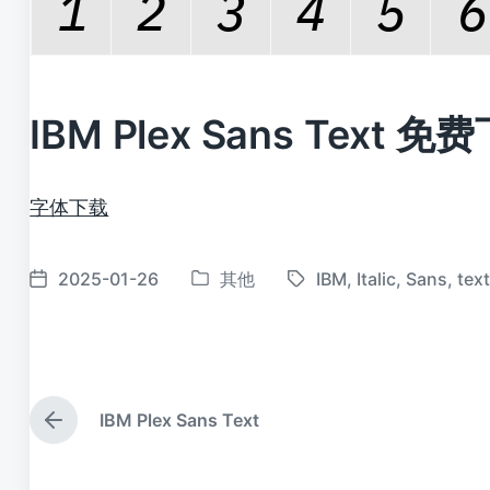
IBM Plex Sans Text 免
字体下载
2025-01-26
其他
IBM
,
Italic
,
Sans
,
tex
发
标
发
布
签
布
于
日
期
IBM Plex Sans Text
上
篇
文