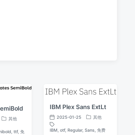
章
：
IBM Plex Sans ExtLt
SemiBold
2025-01-25
其他
其他
发
发
发
布
布
布
IBM
,
otf
,
Regular
,
Sans
,
免费
标
ibold
,
ttf
,
免
于
日
于