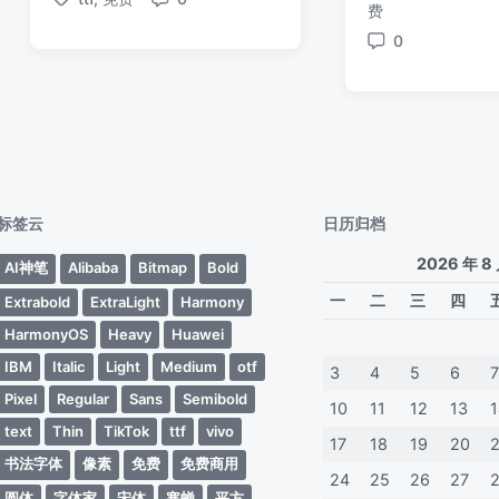
布
布
标
评
费
期
签
于
日
签
论
0
期
评
论
标签云
日历归档
2026 年 8
AI神笔
Alibaba
Bitmap
Bold
一
二
三
四
Extrabold
ExtraLight
Harmony
HarmonyOS
Heavy
Huawei
IBM
Italic
Light
Medium
otf
3
4
5
6
Pixel
Regular
Sans
Semibold
10
11
12
13
text
Thin
TikTok
ttf
vivo
17
18
19
20
书法字体
像素
免费
免费商用
24
25
26
27
圆体
字体家
宋体
寒蝉
平方