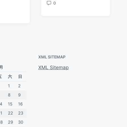
签
0
期
评
论
XML SITEMAP
 月
XML Sitemap
五
六
日
1
2
7
8
9
14
15
16
21
22
23
28
29
30