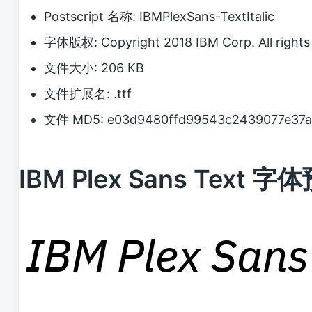
Postscript 名称: IBMPlexSans-TextItalic
字体版权: Copyright 2018 IBM Corp. All rights 
文件大小: 206 KB
文件扩展名: .ttf
文件 MD5: e03d9480ffd99543c2439077e37a
IBM Plex Sans Text 