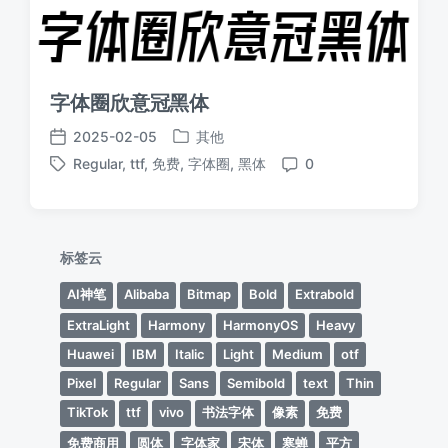
字体圈欣意冠黑体
2025-02-05
其他
发
发
Regular
,
ttf
,
免费
,
字体圈
,
黑体
0
布
布
标
评
于
日
签
论
期
标签云
AI神笔
Alibaba
Bitmap
Bold
Extrabold
ExtraLight
Harmony
HarmonyOS
Heavy
Huawei
IBM
Italic
Light
Medium
otf
Pixel
Regular
Sans
Semibold
text
Thin
TikTok
ttf
vivo
书法字体
像素
免费
免费商用
圆体
字体家
宋体
寒蝉
平方