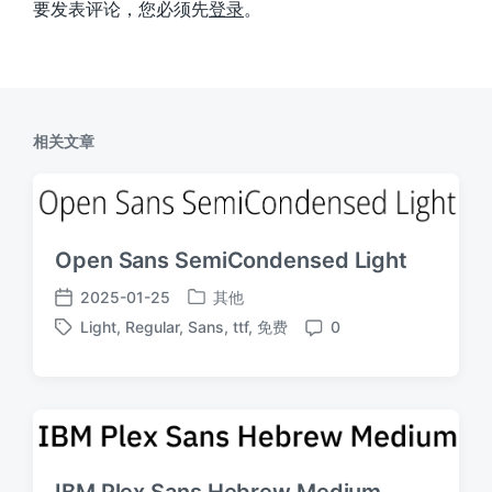
要发表评论，您必须先
登录
。
相关文章
Open Sans SemiCondensed Light
2025-01-25
其他
发
发
Light
,
Regular
,
Sans
,
ttf
,
免费
0
布
布
标
评
于
日
签
论
期
IBM Plex Sans Hebrew Medium