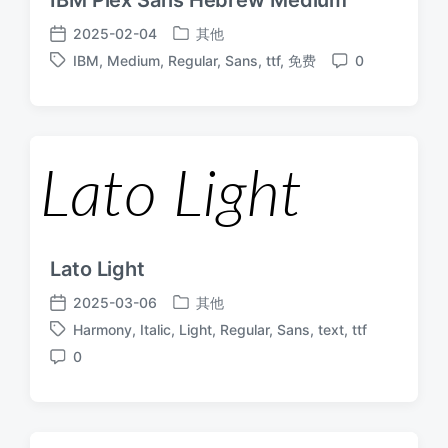
2025-02-04
其他
发
发
IBM
,
Medium
,
Regular
,
Sans
,
ttf
,
免费
0
布
布
标
评
于
日
签
论
期
Lato Light
2025-03-06
其他
发
发
Harmony
,
Italic
,
Light
,
Regular
,
Sans
,
text
,
ttf
布
布
标
于
日
0
签
评
期
论