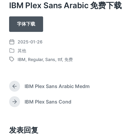
IBM Plex Sans Arabic 免费下载
字体下载
2025-01-26
发
其他
布
发
日
IBM
,
Regular
,
Sans
,
ttf
,
免费
布
标
期
于
签
IBM Plex Sans Arabic Medm
上
篇
文
IBM Plex Sans Cond
下
章
篇
：
文
章
：
发表回复