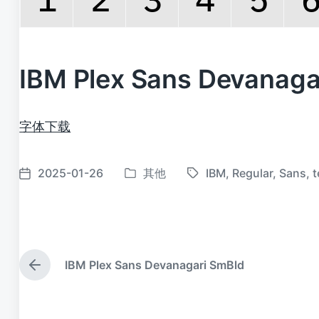
IBM Plex Sans Devana
字体下载
2025-01-26
其他
IBM
,
Regular
,
Sans
,
t
发
标
发
布
签
布
于
日
期
IBM Plex Sans Devanagari SmBld
上
篇
文
章