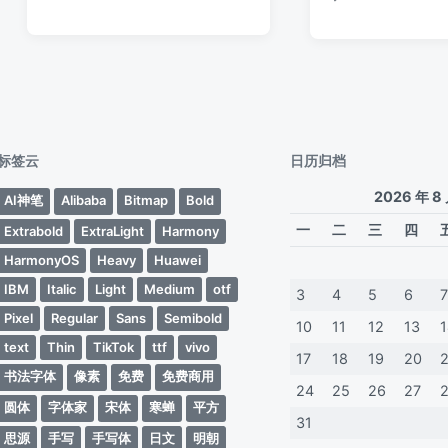
评
于
日
签
论
论
期
标签云
日历归档
2026 年 8
AI神笔
Alibaba
Bitmap
Bold
一
二
三
四
Extrabold
ExtraLight
Harmony
HarmonyOS
Heavy
Huawei
IBM
Italic
Light
Medium
otf
3
4
5
6
Pixel
Regular
Sans
Semibold
10
11
12
13
text
Thin
TikTok
ttf
vivo
17
18
19
20
书法字体
像素
免费
免费商用
24
25
26
27
圆体
字体家
宋体
寒蝉
平方
31
思源
手写
手写体
日文
明朝