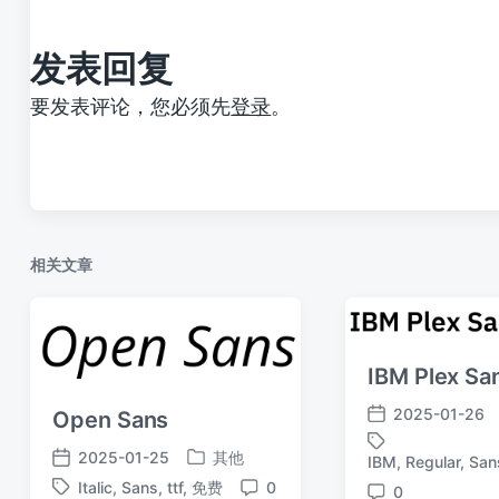
：
发表回复
要发表评论，您必须先
登录
。
相关文章
IBM Plex Sa
2025-01-26
Open Sans
发
布
2025-01-25
其他
IBM
,
Regular
,
San
标
发
发
日
签
Italic
,
Sans
,
ttf
,
免费
0
布
0
布
期
标
评