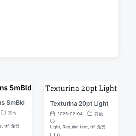
：
ns SmBld
Texturina 20pt Light
其他
2025-02-04
其他
发
发
发
布
布
布
s
,
ttf
,
免费
Light
,
Regular
,
text
,
ttf
,
免费
标
于
于
日
签
0
期