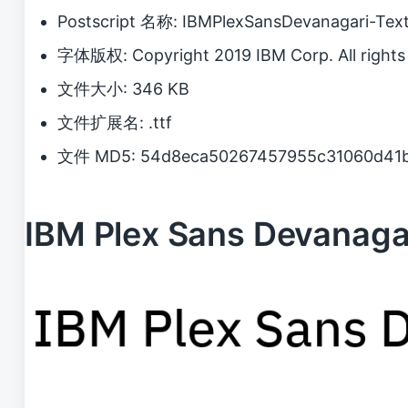
Postscript 名称: IBMPlexSansDevanagari-Tex
字体版权: Copyright 2019 IBM Corp. All rights 
文件大小: 346 KB
文件扩展名: .ttf
文件 MD5: 54d8eca50267457955c31060d41
IBM Plex Sans Devana