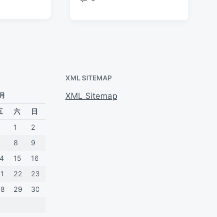
评
论
XML SITEMAP
 月
XML Sitemap
五
六
日
1
2
7
8
9
14
15
16
21
22
23
28
29
30