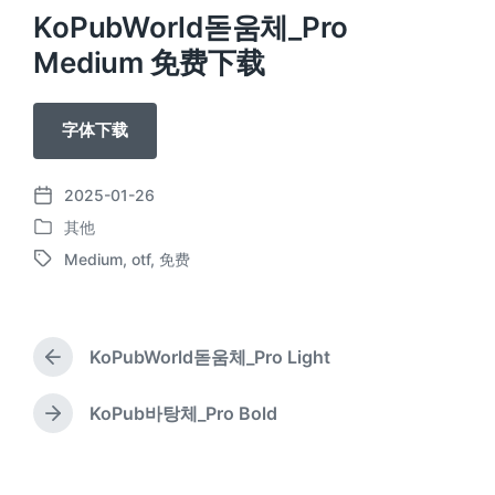
KoPubWorld돋움체_Pro
Medium 免费下载
字体下载
2025-01-26
发
其他
布
发
日
Medium
,
otf
,
免费
布
标
期
于
签
KoPubWorld돋움체_Pro Light
上
篇
文
KoPub바탕체_Pro Bold
下
章
篇
：
文
章