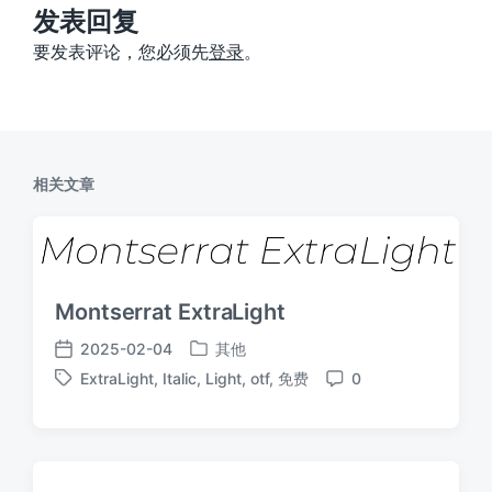
：
发表回复
要发表评论，您必须先
登录
。
相关文章
Montserrat ExtraLight
2025-02-04
其他
发
发
ExtraLight
,
Italic
,
Light
,
otf
,
免费
0
布
布
标
评
于
日
签
论
期