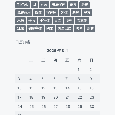
TikTok
ttf
vivo
书法字体
像素
免费
免费商用
圆体
字体家
宋体
寒蝉
平方
思源
手写
手写体
日文
明朝
普惠体
江城
钢笔字体
阿里
阿里巴巴
黑体
黑體
日历归档
2026 年 8 月
一
二
三
四
五
六
日
1
2
3
4
5
6
7
8
9
10
11
12
13
14
15
16
17
18
19
20
21
22
23
24
25
26
27
28
29
30