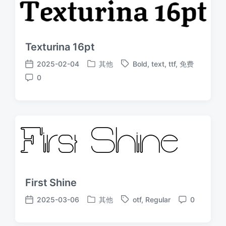
Texturina 16pt
2025-02-04
其他
Bold
,
text
,
ttf
,
免费
发
标
发
0
布
签
布
评
于
日
论
期
First Shine
2025-03-06
其他
otf
,
Regular
0
发
标
发
评
布
签
布
论
于
日