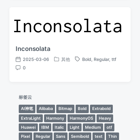
期
Inconsolata
2025-03-06
其他
Bold
,
Regular
,
ttf
发
标
发
0
布
签
布
评
于
日
论
期
标签云
AI神笔
Alibaba
Bitmap
Bold
Extrabold
ExtraLight
Harmony
HarmonyOS
Heavy
Huawei
IBM
Italic
Light
Medium
otf
Pixel
Regular
Sans
Semibold
text
Thin