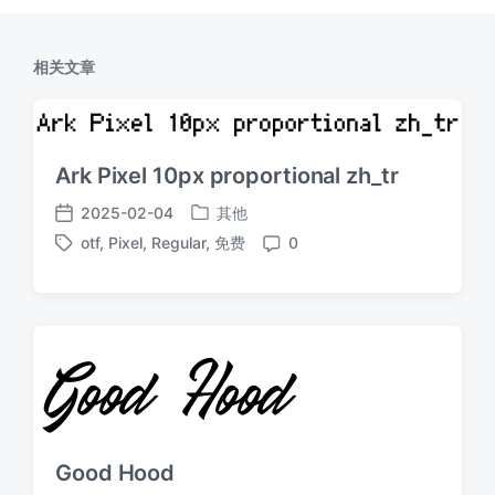
相关文章
Ark Pixel 10px proportional zh_tr
2025-02-04
其他
发
发
otf
,
Pixel
,
Regular
,
免费
0
布
布
标
评
于
日
签
论
期
Good Hood