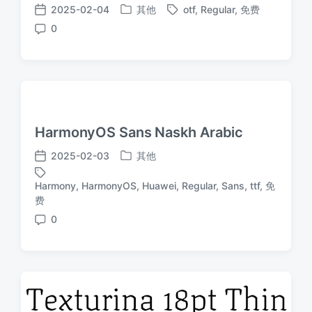
2025-02-04
其他
otf
,
Regular
,
免费
发
标
发
0
布
签
布
评
于
日
论
期
HarmonyOS Sans Naskh Arabic
2025-02-03
其他
发
发
布
布
Harmony
,
HarmonyOS
,
Huawei
,
Regular
,
Sans
,
ttf
,
免
于
日
标
费
期
签
0
评
论