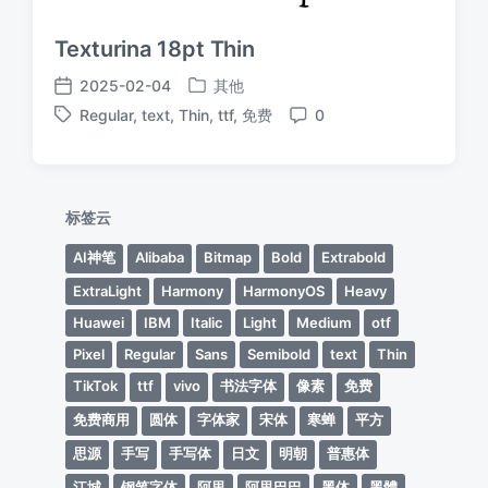
Texturina 18pt Thin
2025-02-04
其他
发
发
Regular
,
text
,
Thin
,
ttf
,
免费
0
布
布
标
评
于
日
签
论
期
标签云
AI神笔
Alibaba
Bitmap
Bold
Extrabold
ExtraLight
Harmony
HarmonyOS
Heavy
Huawei
IBM
Italic
Light
Medium
otf
Pixel
Regular
Sans
Semibold
text
Thin
TikTok
ttf
vivo
书法字体
像素
免费
免费商用
圆体
字体家
宋体
寒蝉
平方
思源
手写
手写体
日文
明朝
普惠体
江城
钢笔字体
阿里
阿里巴巴
黑体
黑體