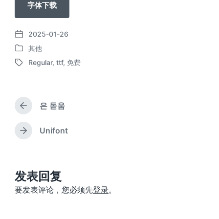
字体下载
2025-01-26
发
其他
布
发
日
Regular
,
ttf
,
免费
布
标
期
于
签
은 돋움
上
篇
文
Unifont
下
章
篇
：
文
章
：
发表回复
要发表评论，您必须先
登录
。