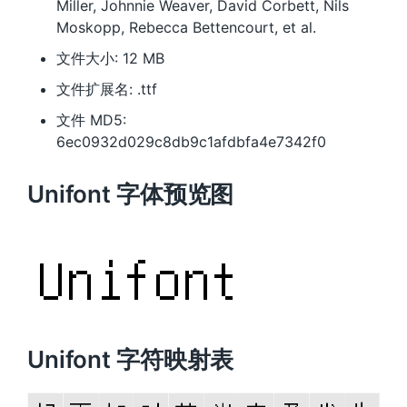
Miller, Johnnie Weaver, David Corbett, Nils
Moskopp, Rebecca Bettencourt, et al.
文件大小: 12 MB
文件扩展名: .ttf
文件 MD5:
6ec0932d029c8db9c1afdbfa4e7342f0
Unifont 字体预览图
Unifont 字符映射表