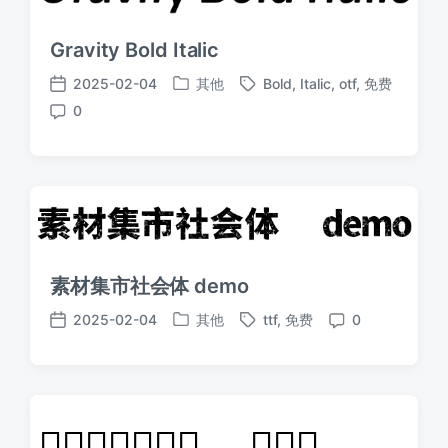
Gravity Bold Italic
2025-02-04
其他
Bold
,
Italic
,
otf
,
免费
发
标
发
0
布
签
布
评
于
日
论
期
素材集市社会体 demo
2025-02-04
其他
ttf
,
免费
0
发
标
发
评
布
签
布
论
于
日
期