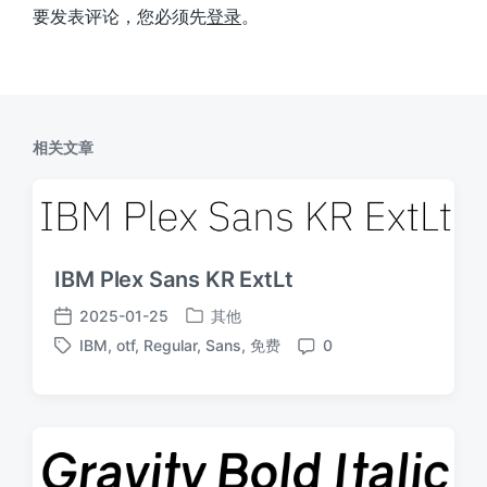
要发表评论，您必须先
登录
。
相关文章
IBM Plex Sans KR ExtLt
2025-01-25
其他
发
发
IBM
,
otf
,
Regular
,
Sans
,
免费
0
布
布
标
评
于
日
签
论
期