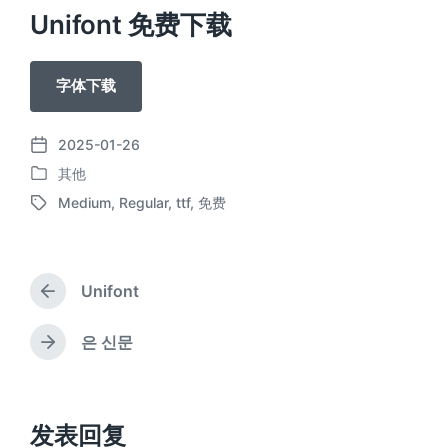
Unifont 免费下载
字体下载
2025-01-26
发
其他
布
发
日
Medium
,
Regular
,
ttf
,
免费
布
标
期
于
签
Unifont
上
篇
文
은 신문
下
章
篇
：
文
章
：
发表回复