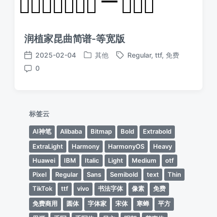
润植家昆曲简谱-等宽版
2025-02-04
其他
Regular
,
ttf
,
免费
发
标
发
0
布
签
布
评
于
日
论
期
标签云
AI神笔
Alibaba
Bitmap
Bold
Extrabold
ExtraLight
Harmony
HarmonyOS
Heavy
Huawei
IBM
Italic
Light
Medium
otf
Pixel
Regular
Sans
Semibold
text
Thin
TikTok
ttf
vivo
书法字体
像素
免费
免费商用
圆体
字体家
宋体
寒蝉
平方