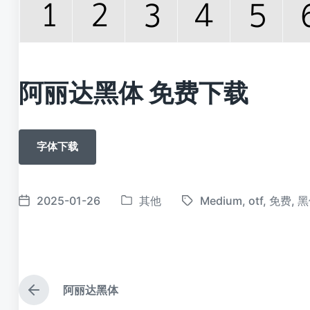
阿丽达黑体 免费下载
字体下载
2025-01-26
其他
Medium
,
otf
,
免费
,
黑
发
标
发
布
签
布
于
日
期
阿丽达黑体
上
篇