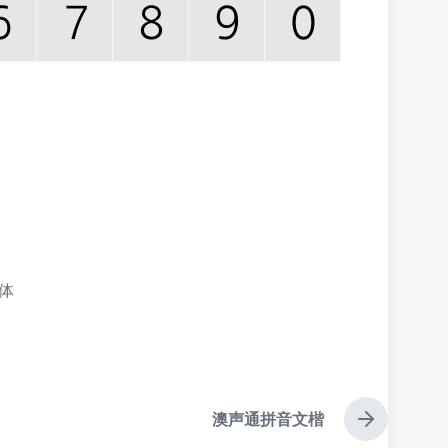
体
澳声通拼音文楷
下
篇