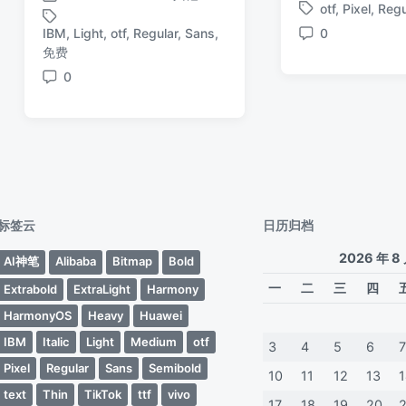
发
发
otf
,
Pixel
,
Regu
布
标
布
布
日
IBM
,
Light
,
otf
,
Regular
,
Sans
,
0
签
于
日
评
标
期
免费
期
论
签
0
评
论
标签云
日历归档
2026 年 8
AI神笔
Alibaba
Bitmap
Bold
一
二
三
四
Extrabold
ExtraLight
Harmony
HarmonyOS
Heavy
Huawei
IBM
Italic
Light
Medium
otf
3
4
5
6
Pixel
Regular
Sans
Semibold
10
11
12
13
text
Thin
TikTok
ttf
vivo
17
18
19
20