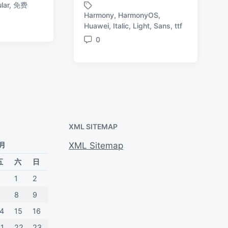
lar
,
免费
布
布
布
Harmony
,
HarmonyOS
,
于
于
日
标
Huawei
,
Italic
,
Light
,
Sans
,
ttf
期
签
0
评
论
XML SITEMAP
 月
XML Sitemap
五
六
日
1
2
7
8
9
14
15
16
21
22
23