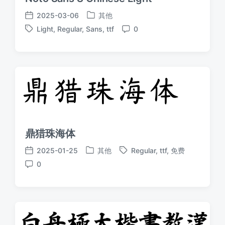
2025-03-06
其他
发
发
Light
,
Regular
,
Sans
,
ttf
0
布
布
标
评
于
日
签
论
期
鼎猎珠海体
2025-01-25
其他
Regular
,
ttf
,
免费
发
标
发
0
布
签
布
评
于
日
论
期