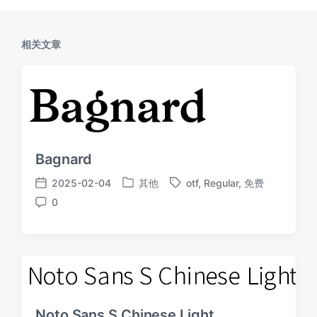
相关文章
Bagnard
2025-02-04
其他
otf
,
Regular
,
免费
发
标
发
0
布
签
布
评
于
日
论
期
Noto Sans S Chinese Light