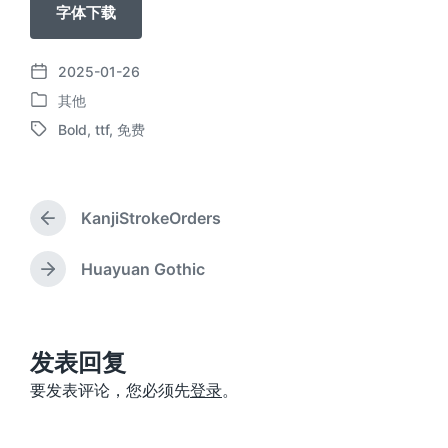
字体下载
2025-01-26
发
其他
布
发
日
Bold
,
ttf
,
免费
布
标
期
于
签
KanjiStrokeOrders
上
篇
文
Huayuan Gothic
下
章
篇
：
文
章
：
发表回复
要发表评论，您必须先
登录
。