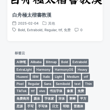
白舟極太楷書教漢
2025-02-04
其他
发
发
Bold
,
Extrabold
,
Regular
,
ttf
,
免费
0
布
布
标
评
于
日
签
论
期
标签云
AI神笔
Alibaba
Bitmap
Bold
Extrabold
ExtraLight
Harmony
HarmonyOS
Heavy
Huawei
IBM
Italic
Light
Medium
otf
Pixel
Regular
Sans
Semibold
text
Thin
TikTok
ttf
vivo
书法字体
像素
免费
免费商用
圆体
字体家
宋体
寒蝉
平方
思源
手写
手写体
日文
明朝
普惠体