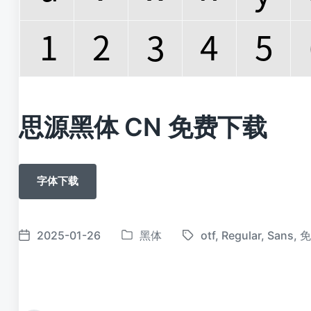
思源黑体 CN 免费下载
字体下载
2025-01-26
黑体
otf
,
Regular
,
Sans
,
发
标
发
布
签
布
于
日
期