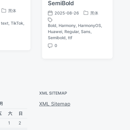
SemiBold
黑体
2025-08-26
黑体
发
发
发
布
布
布
,
text
,
TikTok
,
于
Bold
,
Harmony
,
HarmonyOS
,
于
日
Huawei
,
Regular
,
Sans
,
标
期
Semibold
,
ttf
签
0
评
论
XML SITEMAP
 月
XML Sitemap
五
六
日
1
2