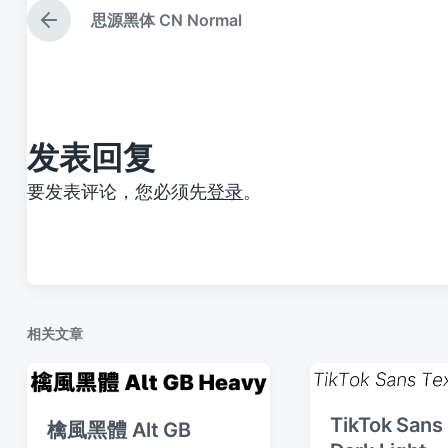
思源黑体 CN Normal
上
篇
文
章
：
发表回复
要发表评论，您必须先
登录
。
相关文章
TikTok Sans
檎風黑體 Alt GB