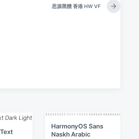
思源黑體 香港 HW VF
下
篇
文
章
：
HarmonyOS Sans
 Text
Naskh Arabic