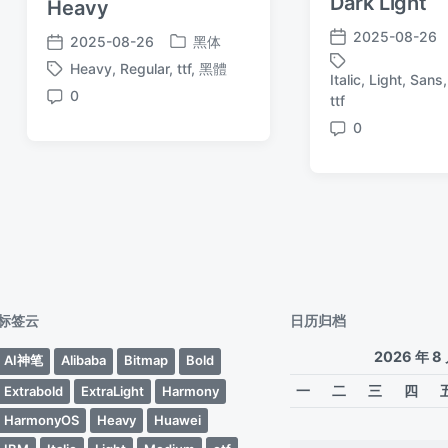
Dark Light
Heavy
2025-08-26
2025-08-26
黑体
发
发
发
布
Heavy
,
Regular
,
ttf
,
黑體
布
布
标
Italic
,
Light
,
Sans
日
标
于
日
0
签
ttf
评
期
签
期
论
0
评
论
标签云
日历归档
2026 年 8
AI神笔
Alibaba
Bitmap
Bold
一
二
三
四
Extrabold
ExtraLight
Harmony
HarmonyOS
Heavy
Huawei