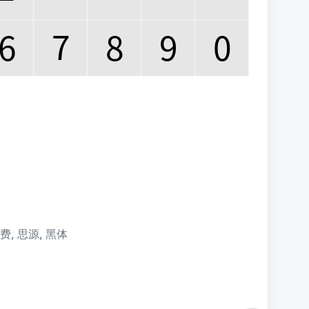
免费
,
思源
,
黑体