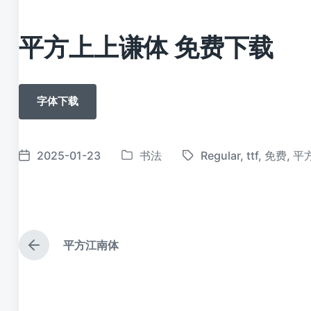
平方上上谦体 免费下载
字体下载
2025-01-23
书法
Regular
,
ttf
,
免费
,
平
发
标
发
布
签
布
于
日
期
平方江南体
上
篇
文
章
：