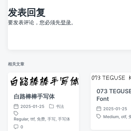
发表回复
要发表评论，您必须先
登录
。
相关文章
073 TEGUSE
白路棒棒手写体
Font
2025-01-25
书法
2025-01-25
发
发
发
布
布
Medium
,
otf
,
布
Regular
,
ttf
,
免费
,
手写
,
手写体
标
标
于
日
日
签
签
0
期
评
期