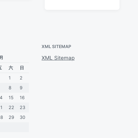
期
论
XML SITEMAP
 月
XML Sitemap
五
六
日
1
2
7
8
9
14
15
16
21
22
23
28
29
30