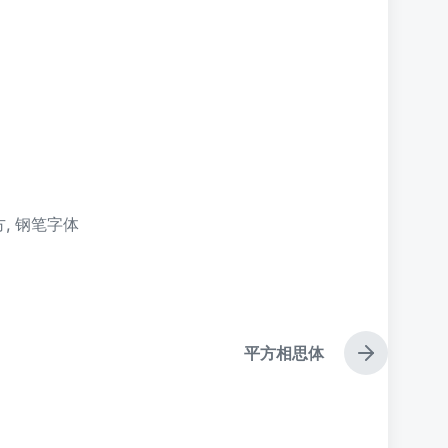
方
,
钢笔字体
平方相思体
下
篇
文
章
：