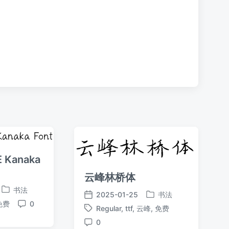
 Kanaka
云峰林桥体
书法
发
2025-01-25
书法
发
发
免费
0
布
Regular
,
ttf
,
云峰
,
免费
评
布
布
标
于
论
于
日
0
签
评