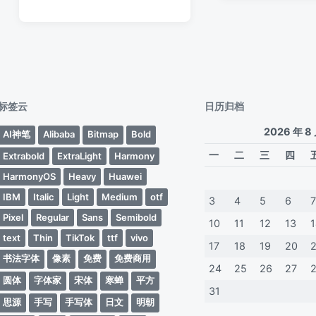
论
标签云
日历归档
2026 年 8
AI神笔
Alibaba
Bitmap
Bold
一
二
三
四
Extrabold
ExtraLight
Harmony
HarmonyOS
Heavy
Huawei
IBM
Italic
Light
Medium
otf
3
4
5
6
Pixel
Regular
Sans
Semibold
10
11
12
13
text
Thin
TikTok
ttf
vivo
17
18
19
20
书法字体
像素
免费
免费商用
24
25
26
27
圆体
字体家
宋体
寒蝉
平方
31
思源
手写
手写体
日文
明朝