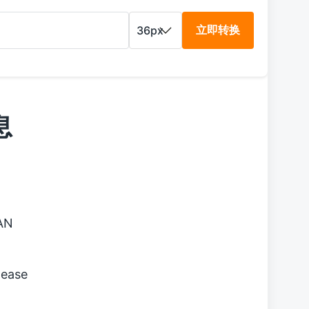
立即转换
息
AN
lease