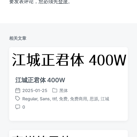
要发表评论，您必须先
登录
。
相关文章
江城正君体 400W
2025-01-25
黑体
发
发
Regular
,
Sans
,
ttf
,
免费
,
免费商用
,
思源
,
江城
布
布
标
于
日
0
签
评
期
论