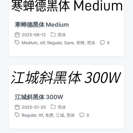
寒蝉德黑体 Medium
2025-06-12
黑体
发
发
Medium
,
otf
,
Regular
,
Sans
,
寒蝉
,
黑体
0
布
布
标
评
于
日
签
论
期
江城斜黑体 300W
2025-01-25
黑体
发
发
Regular
,
ttf
,
免费
,
江城
,
黑体
0
布
布
标
评
于
日
签
论
期