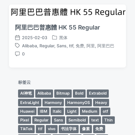
阿里巴巴普惠體 HK 55 Regular
2025-02-03
黑体
发
发
Alibaba
,
Regular
,
Sans
,
ttf
,
免费
,
阿里
,
阿里巴巴
布
布
标
于
日
0
签
评
期
论
标签云
AI神笔
Alibaba
Bitmap
Bold
Extrabold
ExtraLight
Harmony
HarmonyOS
Heavy
Huawei
IBM
Italic
Light
Medium
otf
Pixel
Regular
Sans
Semibold
text
Thin
TikTok
ttf
vivo
书法字体
像素
免费