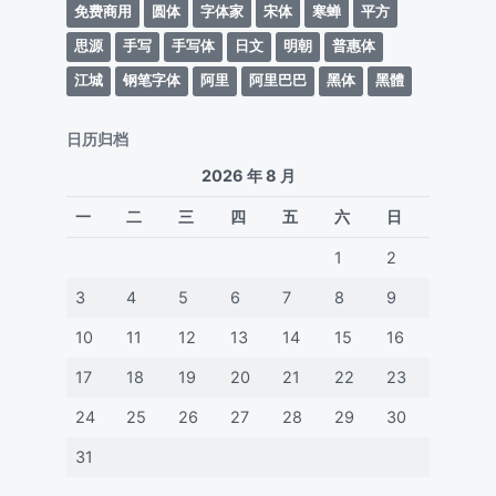
免费商用
圆体
字体家
宋体
寒蝉
平方
思源
手写
手写体
日文
明朝
普惠体
江城
钢笔字体
阿里
阿里巴巴
黑体
黑體
日历归档
2026 年 8 月
一
二
三
四
五
六
日
1
2
3
4
5
6
7
8
9
10
11
12
13
14
15
16
17
18
19
20
21
22
23
24
25
26
27
28
29
30
31