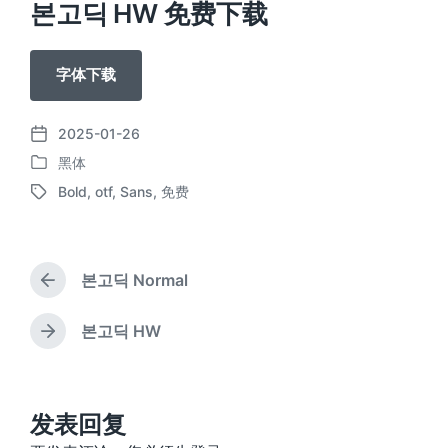
본고딕 HW 免费下载
字体下载
2025-01-26
发
黑体
布
发
日
Bold
,
otf
,
Sans
,
免费
布
标
期
于
签
본고딕 Normal
上
篇
文
본고딕 HW
下
章
篇
：
文
章
：
发表回复