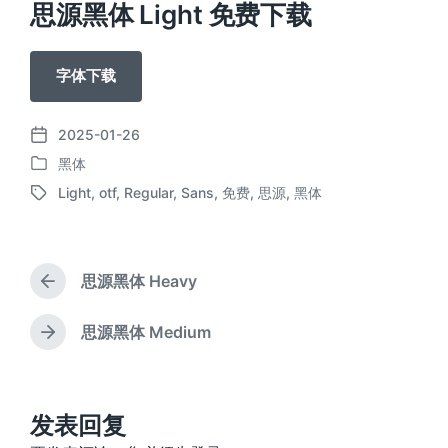
思源黑体 Light 免费下载
字体下载
2025-01-26
发
黑体
布
发
日
Light
,
otf
,
Regular
,
Sans
,
免费
,
思源
,
黑体
布
标
期
于
签
思源黑体 Heavy
上
篇
文
思源黑体 Medium
下
章
篇
：
文
章
：
发表回复