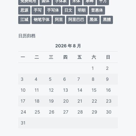
免费商用
圆体
字体家
宋体
寒蝉
平方
思源
手写
手写体
日文
明朝
普惠体
江城
钢笔字体
阿里
阿里巴巴
黑体
黑體
日历归档
2026 年 8 月
一
二
三
四
五
六
日
1
2
3
4
5
6
7
8
9
10
11
12
13
14
15
16
17
18
19
20
21
22
23
24
25
26
27
28
29
30
31