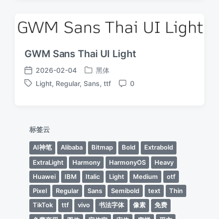
GWM Sans Thai UI Light
2026-02-04
黑体
发
发
Light
,
Regular
,
Sans
,
ttf
0
布
布
标
评
于
日
签
论
期
标签云
AI神笔
Alibaba
Bitmap
Bold
Extrabold
ExtraLight
Harmony
HarmonyOS
Heavy
Huawei
IBM
Italic
Light
Medium
otf
Pixel
Regular
Sans
Semibold
text
Thin
TikTok
ttf
vivo
书法字体
像素
免费