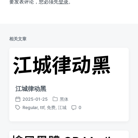
要发表评论，您必须先
登录
。
相关文章
江城律动黑
2025-01-25
黑体
发
发
Regular
,
ttf
,
免费
,
江城
0
布
布
标
评
于
日
签
论
期