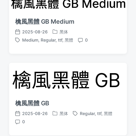
檎風黑體 GB Medium
2025-08-26
黑体
发
发
Medium
,
Regular
,
ttf
,
黑體
0
布
布
标
评
于
日
签
论
期
檎風黑體 GB
2025-08-26
黑体
Regular
,
ttf
,
黑體
发
标
发
0
布
签
布
评
于
日
论
期