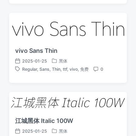
期
vivo Sans Thin
2025-01-25
黑体
发
发
Regular
,
Sans
,
Thin
,
ttf
,
vivo
,
免费
0
布
布
标
评
于
日
签
论
期
江城黑体 Italic 100W
2025-01-25
黑体
发
发