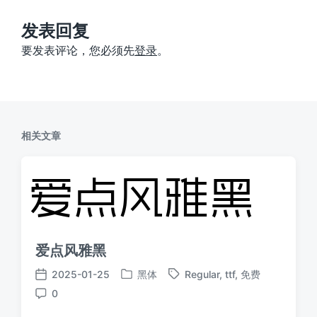
章
：
发表回复
要发表评论，您必须先
登录
。
相关文章
爱点风雅黑
2025-01-25
黑体
Regular
,
ttf
,
免费
发
标
发
0
布
签
布
评
于
日
论