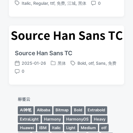
Italic
,
Regular
,
ttf
,
免费
,
江城
,
黑体
0
布
布
标
评
于
日
签
论
期
Source Han Sans TC
2025-01-26
黑体
Bold
,
otf
,
Sans
,
免费
发
标
发
0
布
签
布
评
于
日
论
期
标签云
AI神笔
Alibaba
Bitmap
Bold
Extrabold
ExtraLight
Harmony
HarmonyOS
Heavy
Huawei
IBM
Italic
Light
Medium
otf