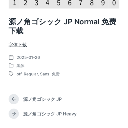
源ノ角ゴシック JP Normal 免费
下载
字体下载
2025-01-26
发
黑体
布
发
日
otf
,
Regular
,
Sans
,
免费
布
标
期
于
签
源ノ角ゴシック JP
上
篇
文
源ノ角ゴシック JP Heavy
下
章
篇
：
文