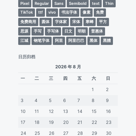
Pixel
Regular
Sans
Semibold
text
Thin
TikTok
ttf
vivo
书法字体
像素
免费
免费商用
圆体
字体家
宋体
寒蝉
平方
思源
手写
手写体
日文
明朝
普惠体
江城
钢笔字体
阿里
阿里巴巴
黑体
黑體
日历归档
2026 年 8 月
一
二
三
四
五
六
日
1
2
3
4
5
6
7
8
9
10
11
12
13
14
15
16
17
18
19
20
21
22
23
24
25
26
27
28
29
30