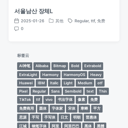
서울남산 장체L
2025-01-26
其他
Regular
,
ttf
,
免费
发
标
发
0
布
签
布
评
于
日
论
期
标签云
AI神笔
Alibaba
Bitmap
Bold
Extrabold
ExtraLight
Harmony
HarmonyOS
Heavy
Huawei
IBM
Italic
Light
Medium
otf
Pixel
Regular
Sans
Semibold
text
Thin
TikTok
ttf
vivo
书法字体
像素
免费
免费商用
圆体
字体家
宋体
寒蝉
平方
思源
手写
手写体
日文
明朝
普惠体
江城
钢笔字体
阿里
阿里巴巴
黑体
黑體