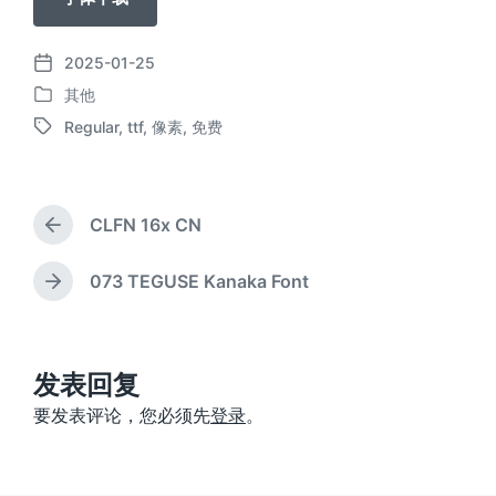
2025-01-25
发
其他
布
发
日
Regular
,
ttf
,
像素
,
免费
布
标
期
于
签
CLFN 16x CN
上
篇
文
073 TEGUSE Kanaka Font
下
章
篇
：
文
章
：
发表回复
要发表评论，您必须先
登录
。