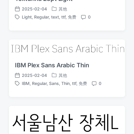
2025-02-04
其他
发
发
Light
,
Regular
,
text
,
ttf
,
免费
0
布
布
标
评
于
日
签
论
期
IBM Plex Sans Arabic Thin
2025-02-04
其他
发
发
IBM
,
Regular
,
Sans
,
Thin
,
ttf
,
免费
0
布
布
标
评
于
日
签
论
期