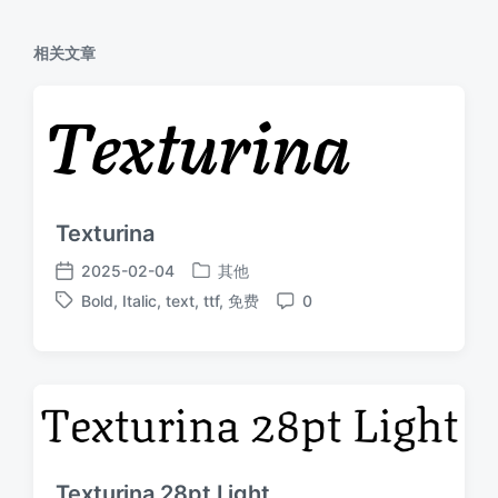
相关文章
Texturina
2025-02-04
其他
发
发
Bold
,
Italic
,
text
,
ttf
,
免费
0
布
布
标
评
于
日
签
论
期
Texturina 28pt Light