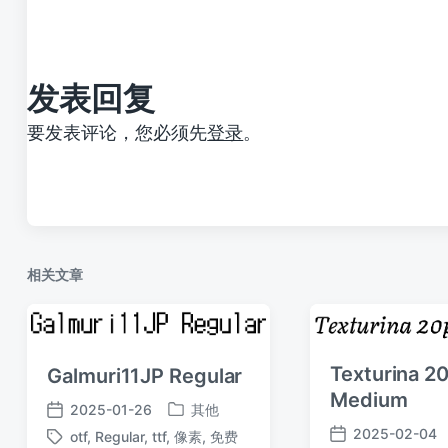
文
章
：
发表回复
要发表评论，您必须先
登录
。
相关文章
Texturina 2
Galmuri11JP Regular
Medium
2025-01-26
其他
发
发
2025-02-04
otf
,
Regular
,
ttf
,
像素
,
免费
布
布
发
标