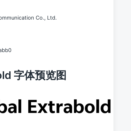
nication Co., Ltd.
abb0
rabold 字体预览图