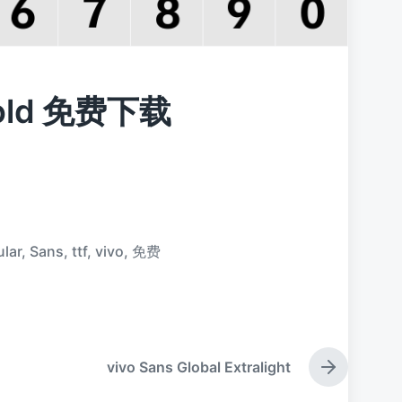
abold 免费下载
lar
,
Sans
,
ttf
,
vivo
,
免费
vivo Sans Global Extralight
下
篇