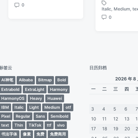
于
日
0
布
签
评
Italic
,
Medium
,
te
标
期
日
论
签
0
期
评
论
标签云
日历归档
2026 年 8
AI神笔
Alibaba
Bitmap
Bold
一
二
三
四
Extrabold
ExtraLight
Harmony
HarmonyOS
Heavy
Huawei
IBM
Italic
Light
Medium
otf
3
4
5
6
Pixel
Regular
Sans
Semibold
10
11
12
13
text
Thin
TikTok
ttf
vivo
17
18
19
20
书法字体
像素
免费
免费商用