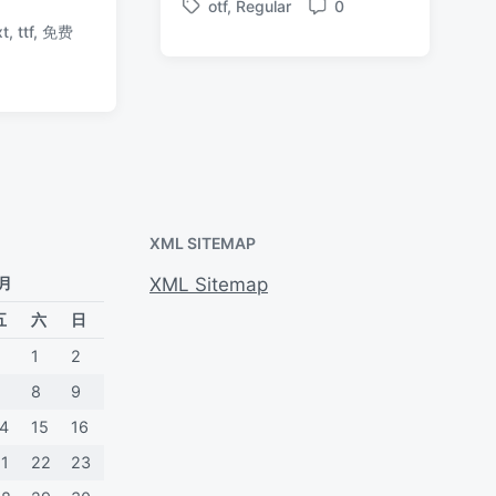
otf
,
Regular
0
布
布
标
评
布
xt
,
ttf
,
免费
于
日
签
论
于
期
XML SITEMAP
 月
XML Sitemap
五
六
日
1
2
7
8
9
14
15
16
21
22
23