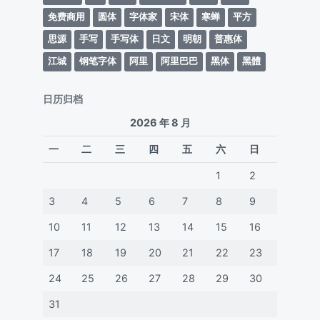
免费商用
圆体
字体家
宋体
寒蝉
平方
思源
手写
手写体
日文
明朝
普惠体
江城
钢笔字体
阿里
阿里巴巴
黑体
黑體
日历归档
2026 年 8 月
一
二
三
四
五
六
日
1
2
3
4
5
6
7
8
9
10
11
12
13
14
15
16
17
18
19
20
21
22
23
24
25
26
27
28
29
30
31