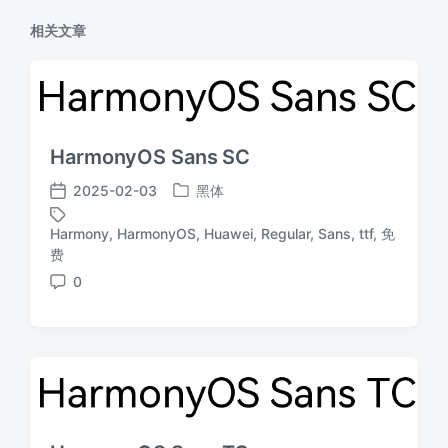
相关文章
HarmonyOS Sans SC
2025-02-03
黑体
发
发
布
布
Harmony
,
HarmonyOS
,
Huawei
,
Regular
,
Sans
,
ttf
,
免
于
日
标
费
期
签
0
评
论