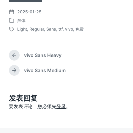
2025-01-25
发
黑体
布
发
日
Light
,
Regular
,
Sans
,
ttf
,
vivo
,
免费
布
标
期
于
签
vivo Sans Heavy
上
篇
文
vivo Sans Medium
下
章
篇
：
文
章
：
发表回复
要发表评论，您必须先
登录
。