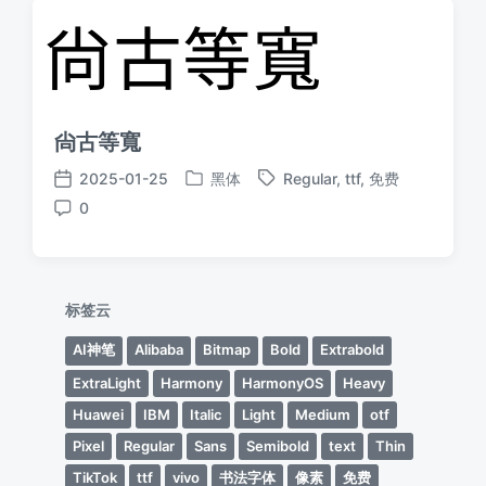
尙古等寬
2025-01-25
黑体
Regular
,
ttf
,
免费
发
标
发
0
布
签
布
评
于
日
论
期
标签云
AI神笔
Alibaba
Bitmap
Bold
Extrabold
ExtraLight
Harmony
HarmonyOS
Heavy
Huawei
IBM
Italic
Light
Medium
otf
Pixel
Regular
Sans
Semibold
text
Thin
TikTok
ttf
vivo
书法字体
像素
免费