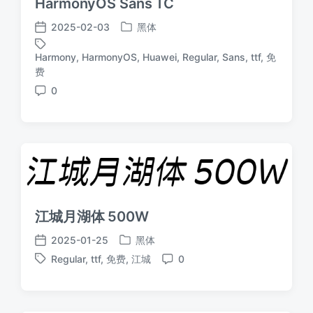
HarmonyOS Sans TC
2025-02-03
黑体
发
发
布
布
Harmony
,
HarmonyOS
,
Huawei
,
Regular
,
Sans
,
ttf
,
免
于
日
标
费
期
签
0
评
论
江城月湖体 500W
2025-01-25
黑体
发
发
Regular
,
ttf
,
免费
,
江城
0
布
布
标
评
于
日
签
论
期