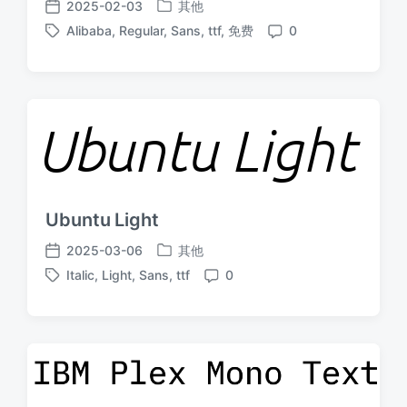
2025-02-03
其他
发
发
Alibaba
,
Regular
,
Sans
,
ttf
,
免费
0
布
布
标
评
于
日
签
论
期
Ubuntu Light
2025-03-06
其他
发
发
Italic
,
Light
,
Sans
,
ttf
0
布
布
标
评
于
日
签
论
期