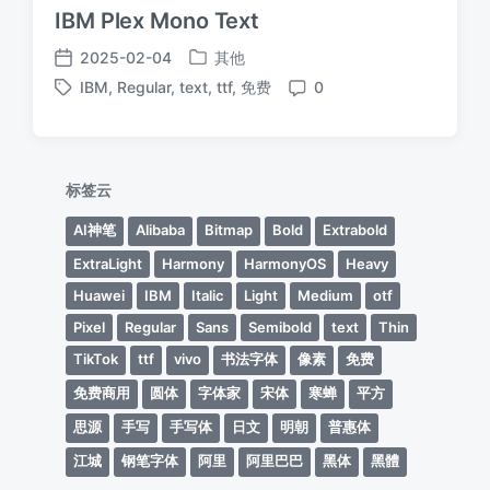
IBM Plex Mono Text
2025-02-04
其他
发
发
IBM
,
Regular
,
text
,
ttf
,
免费
0
布
布
标
评
于
日
签
论
期
标签云
AI神笔
Alibaba
Bitmap
Bold
Extrabold
ExtraLight
Harmony
HarmonyOS
Heavy
Huawei
IBM
Italic
Light
Medium
otf
Pixel
Regular
Sans
Semibold
text
Thin
TikTok
ttf
vivo
书法字体
像素
免费
免费商用
圆体
字体家
宋体
寒蝉
平方
思源
手写
手写体
日文
明朝
普惠体
江城
钢笔字体
阿里
阿里巴巴
黑体
黑體