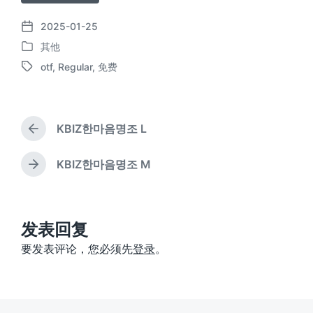
2025-01-25
发
其他
布
发
日
otf
,
Regular
,
免费
布
标
期
于
签
KBIZ한마음명조 L
上
篇
文
KBIZ한마음명조 M
下
章
篇
：
文
章
：
发表回复
要发表评论，您必须先
登录
。