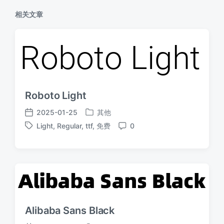
相关文章
Roboto Light
2025-01-25
其他
发
发
Light
,
Regular
,
ttf
,
免费
0
布
布
标
评
于
日
签
论
期
Alibaba Sans Black