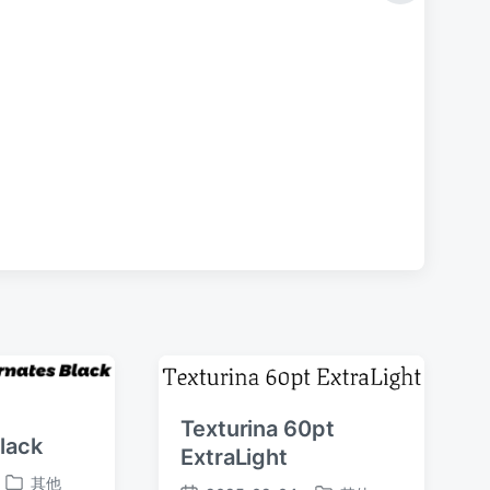
篇
文
章
：
Texturina 60pt
lack
ExtraLight
其他