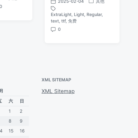
发
2025-02-04
其他
发
发
0
布
布
布
于
ExtraLight
,
Light
,
Regular
,
于
日
标
text
,
ttf
,
免费
期
签
0
评
论
XML SITEMAP
 月
XML Sitemap
五
六
日
1
2
7
8
9
14
15
16