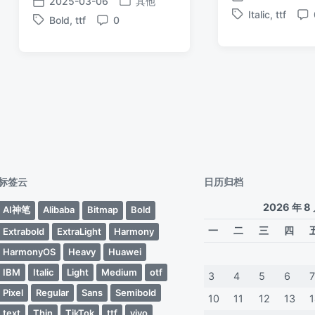
2025-03-06
其他
发
发
发
Italic
,
ttf
布
Bold
,
ttf
0
标
评
布
布
标
评
日
签
论
于
日
签
论
期
期
标签云
日历归档
2026 年 8
AI神笔
Alibaba
Bitmap
Bold
一
二
三
四
Extrabold
ExtraLight
Harmony
HarmonyOS
Heavy
Huawei
IBM
Italic
Light
Medium
otf
3
4
5
6
Pixel
Regular
Sans
Semibold
10
11
12
13
text
Thin
TikTok
ttf
vivo