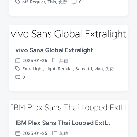
otf
,
Regular
,
Thin
,
免费
0
布
布
标
评
于
日
签
论
期
vivo Sans Global Extralight
2025-01-25
其他
发
发
ExtraLight
,
Light
,
Regular
,
Sans
,
ttf
,
vivo
,
免费
布
布
标
于
日
0
签
评
期
论
IBM Plex Sans Thai Looped ExtLt
2025-01-25
其他
发
发