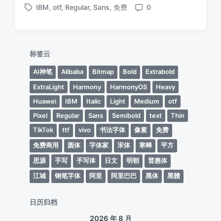
IBM
,
otf
,
Regular
,
Sans
,
免费
0
布
布
标
评
于
日
签
论
期
标签云
AI神笔
Alibaba
Bitmap
Bold
Extrabold
ExtraLight
Harmony
HarmonyOS
Heavy
Huawei
IBM
Italic
Light
Medium
otf
Pixel
Regular
Sans
Semibold
text
Thin
TikTok
ttf
vivo
书法字体
像素
免费
免费商用
圆体
字体家
宋体
寒蝉
平方
思源
手写
手写体
日文
明朝
普惠体
江城
钢笔字体
阿里
阿里巴巴
黑体
黑體
日历归档
2026 年 8 月