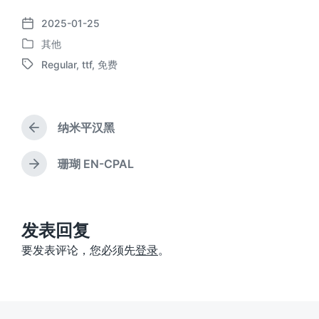
2025-01-25
发
其他
布
发
日
Regular
,
ttf
,
免费
布
标
期
于
签
纳米平汉黑
上
篇
文
珊瑚 EN-CPAL
下
章
篇
：
文
章
：
发表回复
要发表评论，您必须先
登录
。