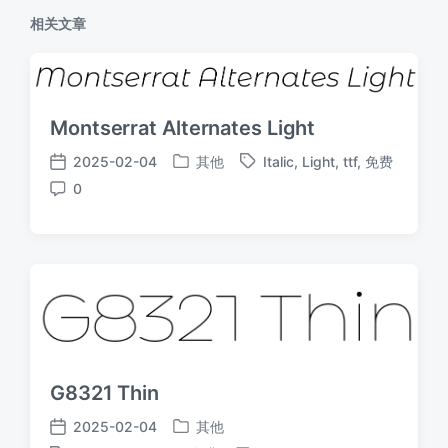
相关文章
Montserrat Alternates Light
2025-02-04
其他
Italic
,
Light
,
ttf
,
免费
发
标
发
0
布
签
布
评
于
日
论
期
G8321 Thin
2025-02-04
其他
发
发